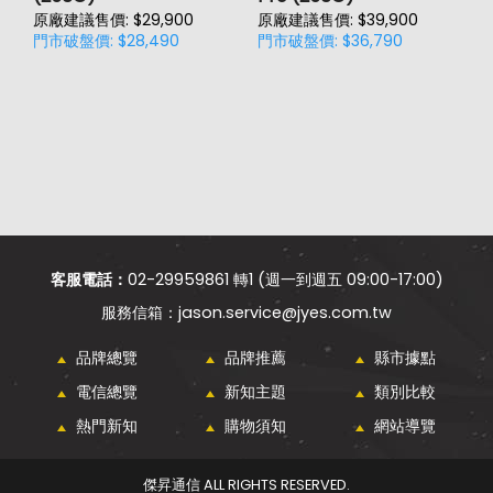
原廠建議售價: $29,900
原廠建議售價: $39,900
原
門市破盤價: $28,490
門市破盤價: $36,790
門
價
客服電話：
02-29959861 轉1 (週一到週五 09:00-17:00)
jason.service@jyes.com.tw
品牌總覽
品牌推薦
縣市據點
電信總覽
新知主題
類別比較
熱門新知
購物須知
網站導覽
傑昇通信 ALL RIGHTS RESERVED.