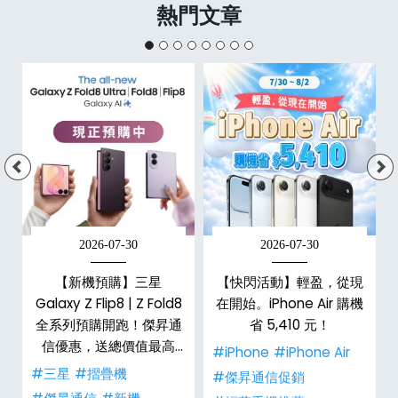
熱門文章
2026-07-30
2026-07-30
選
【新機預購】三星
【快閃活動】輕盈，從現
Galaxy Z Flip8 | Z Fold8
在開始。iPhone Air 購機
全系列預購開跑！傑昇通
省 5,410 元！
信優惠，送總價值最高
#iPhone
#iPhone Air
$2,180 好禮
#三星
#摺疊機
#傑昇通信促銷