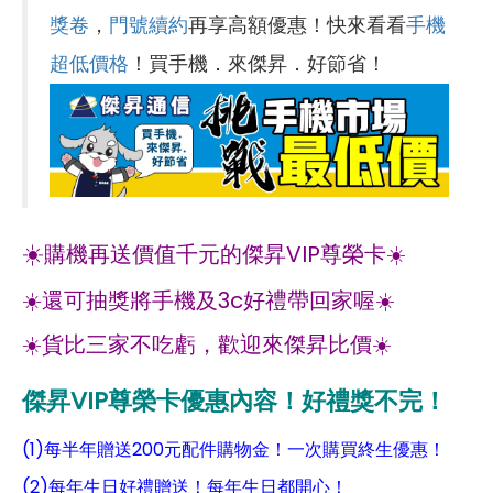
獎卷
，
門號續約
再享高額優惠！快來看看
手機
超低價格
！買手機．來傑昇．好節省！
☀️
購機再送價值千元的傑昇VIP尊榮卡☀️
☀️還可抽獎將手機及3c好禮帶回家喔☀️
☀️貨比三家不吃虧，歡迎來傑昇比價☀️
傑昇VIP尊榮卡優惠內容！好禮獎不完！
(1)每半年贈送200元配件購物金！一次購買終生優惠！
(2)每年生日好禮贈送！每年生日都開心！