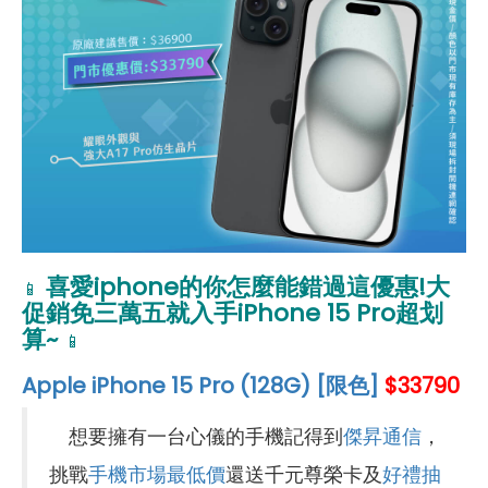
喜愛iphone的你怎麼能錯過這優惠!大
📱
促銷免三萬五就入手iPhone 15 Pro超划
算~
📱
Apple iPhone 15 Pro (128G) [限色]
$33790
想要擁有一台心儀的手機記得到
傑昇通信
，
挑戰
手機市場最低價
還送千元尊榮卡及
好禮抽