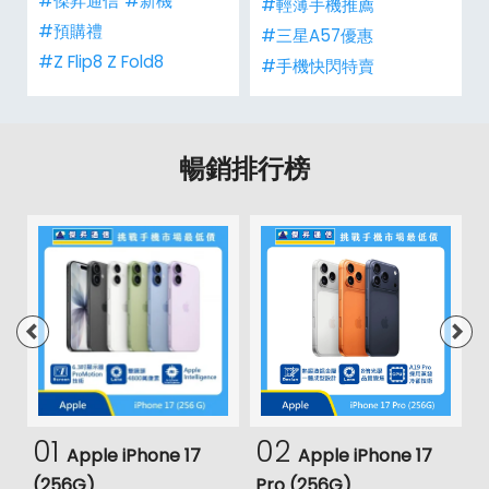
#傑昇通信
#新機
#輕薄手機推薦
#預購禮
#三星A57優惠
#Z Flip8 Z Fold8
#手機快閃特賣
暢銷排行榜
01
02
Apple iPhone 17
Apple iPhone 17
(256G)
Pro (256G)
(