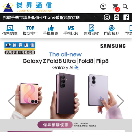
0
挑戰手機市場最低價~iPhone破盤現貨供應
價格總覽
機型排行
手機推薦
手機比較
舊機回收
門市據點
門號