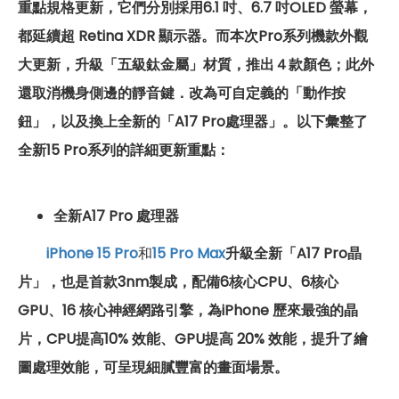
重點規格更新，它們
分別採用6.1 吋、6.7 吋OLED 螢幕，
都延續超 Retina XDR 顯示器。而
本次Pro系列機款外觀
大更新，升級
「
五級鈦金屬
」
材
質，推出４款顏色；此外
還取消機身側邊的靜音鍵．改為可自定義的「動作按
鈕」，以及換上全新的「A17 Pro
處理器
」。
以下彙整了
全新15 Pro系列的詳細更新重點：
全新
A17 Pro 處理器
iPhone 15 Pro
和
15 Pro Max
升級全新「
A17 Pro晶
片」，也是首款3nm製成，配備6核心CPU、6核心
GPU、16 核心神經網路引擎，為iPhone 歷來最強的晶
片，CPU提高10% 效能、GPU提高 20% 效能，提升了繪
圖處理效能，可呈現細膩豐富的畫面場景。