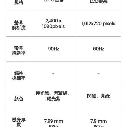
LCD螢幕
規格
2,400 x
螢幕
1,612x720 pixels
1080pixels
解析度
螢幕
90Hz
60Hz
刷新率
觸控
-
-
採樣率
極光黑、閃耀綠、
閃黑、亮綠
顏色
耀光紫
機身厚
7.99 mm
7.9 mm
度
193g
187g