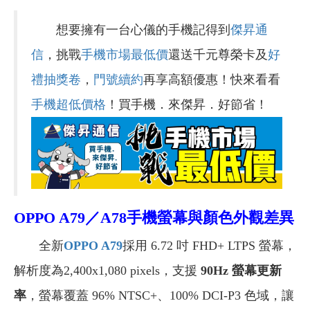
想要擁有一台心儀的手機記得到
傑昇通
信
，挑戰
手機市場最低價
還送千元尊榮卡及
好
禮抽獎卷
，
門號續約
再享高額優惠！快來看看
手機超低價格
！買手機．來傑昇．好節省！
OPPO A79／A78手機螢幕與顏色外觀差異
全新
OPPO A79
採用 6.72 吋 FHD+ LTPS 螢幕，
解析度為2,400x1,080 pixels，支援
90Hz 螢幕更新
率
，螢幕覆蓋 96% NTSC+、100% DCI-P3 色域，讓