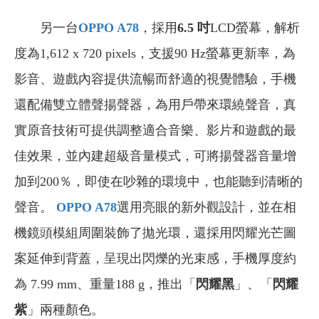
另一台
OPPO A78
，採用
6.5 吋
LCD螢幕，解析
度為1,612 x 720 pixels，支援90 Hz螢幕更新率，為
影音、遊戲內容提供流暢而舒適的視覺體驗，手機
還配備雙立體聲揚聲器，為用戶帶來環繞聲音，真
實原音技術可提供調整適合音樂、影片和遊戲的最
佳效果，並內建超級音量模式，可將揚聲器音量增
加到200％，即使在吵雜的環境中，也能聽到清晰的
聲音。
OPPO A78
選用亮眼的新外觀設計，並在相
機鏡頭模組周圍裝飾了拋光環，還採用閃耀光芒圖
案延伸到背蓋，呈現出閃爍的光束感，手機厚度約
為 7.99 mm、重量188 g，推出「
閃耀黑
」、「
閃耀
紫
」兩種顏色。