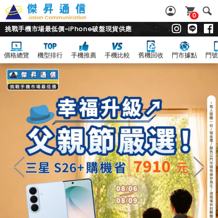
0
挑戰手機市場最低價~iPhone破盤現貨供應
價格總覽
機型排行
手機推薦
手機比較
舊機回收
門市據點
門號