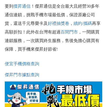
要到
傑昇通信
！傑昇通信是全台最大且經營30多年
通信連鎖，挑戰手機市場最低價，保證原廠公司
貨，還送千元尊榮卡及
好禮抽獎卷
，
續約/攜碼
再享
高額折扣！此外在台灣有超過
百間門市
，一間購買
連鎖服務，一次購買終生服務，售後免擔心購買有
保障，買手機來傑昇好節省!
便宜手機價格查詢
傑昇門市據點查詢