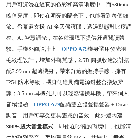
用戶可沉浸在逼真的色彩和高清晰度中，而680nits
峰值亮度，即使在明亮的陽光下，也能看到每個細
節。螢幕還支援 AI 全天候護眼，透過動態對比度調
整、AI 智慧調光，在各種環境下提供舒適閱讀體
驗。手機外觀設計上，
OPPO A79
機身選用發光羽
毛紋理設計，增加外觀質感，2.5D 圓弧收邊設計搭
配7.99mm 超薄機身，帶來舒適的握持手感，擁有
IP54 防水等級，機身側邊具備電源鍵整合指紋辨
識；3.5mm 耳機孔則可以輕鬆連接耳機，帶來個人
音場體驗。
OPPO A79
配備雙立體聲揚聲器＋Dirac
調音，用戶可享受更具震撼的音效，此外還內建
300%超大音量模式
，即使在吵雜的環境中，也能清
楚地聽到聲音。手機重量約193 g，共推出「
極光