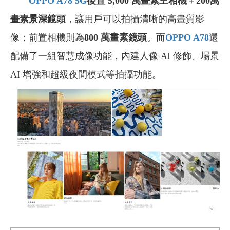
OPPO A78 5G
後置 5,000 萬畫素主相機
＋
200萬
畫素景深鏡頭
，讓用戶可以拍攝清晰的高畫質影
像；前置相機則為
800 萬畫素鏡頭
。而
OPPO A78
還
配備了一組智慧成像功能，內建人像 AI 修飾、場景
AI 增強和超級夜間模式等拍攝功能。