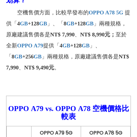
划算？
空機售價方面，比較早發布的
OPPO A78 5G
提
供「
4
GB
+128
GB
」、
「
8
GB
+128
GB
」兩種規格，
原廠建議售價各是
NT$
7,990
、
NT$
8,990
元；
至於
全新
OPPO A79
提供「
4
GB
+128
GB
」、
「
8
GB
+256
GB
」兩種規格，原廠建議售價各是
NT$
7,990
、
NT$
9,490
元
。
OPPO
A79 vs.
OPPO
A78
空機價格比
較
表
OPPO A79 5G
OPPO A78 5G