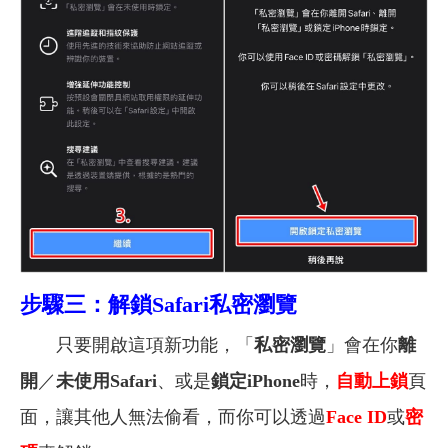
步驟三：解鎖Safari私密瀏覽
只要開啟這項新功能，「
私密瀏覽
」會在你
離
開
／
未使用Safari
、或是
鎖定
iPhone
時，
自動上鎖
頁
面，讓其他人無法偷看，而你可以透過
Face ID
或
密