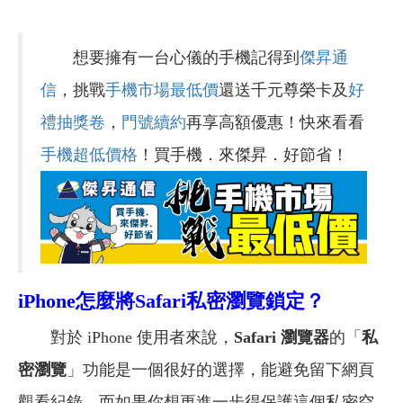
想要擁有一台心儀的手機記得到
傑昇通
信
，挑戰
手機市場最低價
還送千元尊榮卡及
好
禮抽獎卷
，
門號續約
再享高額優惠！快來看看
手機超低價格
！買手機．來傑昇．好節省！
iPhone
怎麼將Safari私密瀏覽鎖定？
對於 iPhone 使用者來說，
Safari 瀏覽器
的「
私
密瀏覽
」功能是一個很好的選擇，能避免留下網頁
觀看紀錄。而如果你想更進一步得保護這個私密空