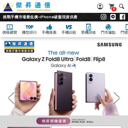
0
挑戰手機市場最低價~iPhone破盤現貨供應
價格總覽
機型排行
手機推薦
手機比較
舊機回收
門市據點
門號