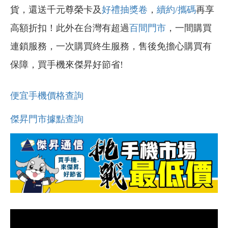
貨，還送千元尊榮卡及
好禮抽獎卷
，
續約/攜碼
再享
高額折扣！此外在台灣有超過
百間門市
，一間購買
連鎖服務，一次購買終生服務，售後免擔心購買有
保障，買手機來傑昇好節省!
便宜手機價格查詢
傑昇門市據點查詢