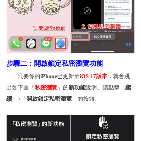
步驟二：開啟鎖定私密瀏覽功能
只要你的
iPhone
已更新至
iOS 17版本
，就會跳
出如下圖「
私密瀏覽
」的
新功能
說明。請點擊「
繼
續
」>「
開啟鎖定私密瀏覽
」的按鈕。