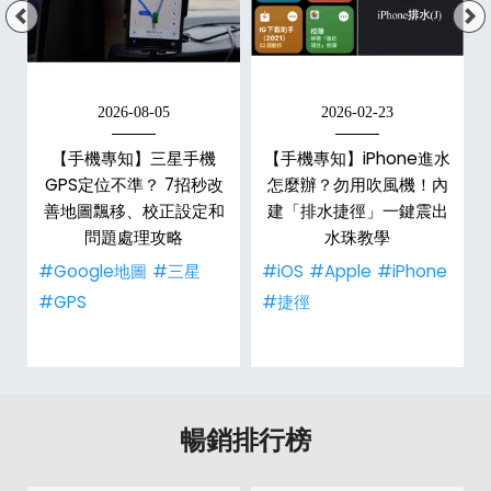
2026-08-05
2026-02-23
白
【手機專知】三星手機
【手機專知】iPhone進水
關
GPS定位不準？ 7招秒改
怎麼辦？勿用吹風機！內
整
善地圖飄移、校正設定和
建「排水捷徑」一鍵震出
問題處理攻略
水珠教學
#Google地圖
#三星
#iOS
#Apple
#iPhone
#GPS
#捷徑
暢銷排行榜