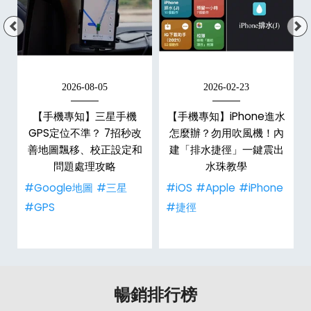
2026-08-05
2026-02-23
白
【手機專知】三星手機
【手機專知】iPhone進水
關
GPS定位不準？ 7招秒改
怎麼辦？勿用吹風機！內
整
善地圖飄移、校正設定和
建「排水捷徑」一鍵震出
問題處理攻略
水珠教學
#Google地圖
#三星
#iOS
#Apple
#iPhone
#GPS
#捷徑
暢銷排行榜