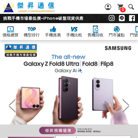
0
挑戰手機市場最低價~iPhone破盤現貨供應
價格總覽
機型排行
手機推薦
手機比較
舊機回收
門市據點
門號