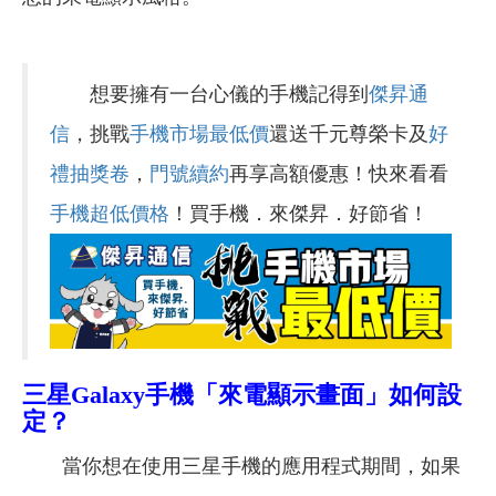
想要擁有一台心儀的手機記得到
傑昇通
信
，挑戰
手機市場最低價
還送千元尊榮卡及
好
禮抽獎卷
，
門號續約
再享高額優惠！快來看看
手機超低價格
！買手機．來傑昇．好節省！
三星Galaxy手機「來電顯示畫面」如何設
定？
當你想在使用三星手機的應用程式期間，如果