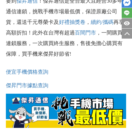
要到
傑昇通信
！傑昇通信是全台最大且經營30多年
通信連鎖，挑戰手機市場最低價，保證原廠公司
貨，還送千元尊榮卡及
好禮抽獎卷
，
續約/攜碼
再享
高額折扣！此外在台灣有超過
百間門市
，一間購買
連鎖服務，一次購買終生服務，售後免擔心購買有
保障，買手機來傑昇好節省!
便宜手機價格查詢
傑昇門市據點查詢