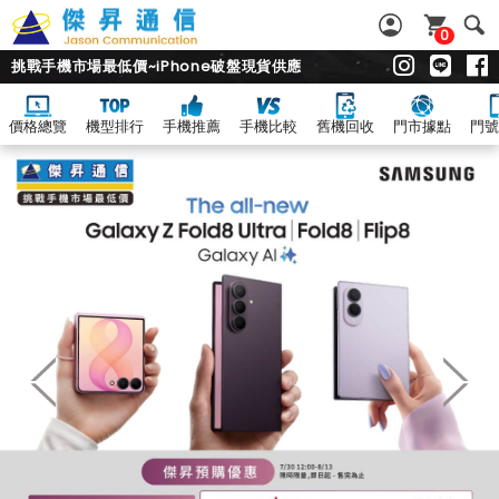
0
挑戰手機市場最低價~iPhone破盤現貨供應
價格總覽
機型排行
手機推薦
手機比較
舊機回收
門市據點
門號