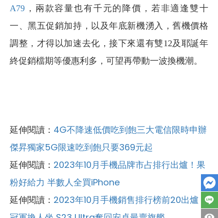
A79
，兩款容量也有千元的降價，若非適逢雙十
一、黑五促銷加持，以及年底新機湧入，舊機價格
調整，才得以加速去化，接下來還有雙12及耶誕年
終促銷檔期等優惠利多，可望再帶動一波換機潮。
延伸閱讀：
4G不降速低價吃到飽三大電信限時申辦
傑昇獨家5G限速吃到飽只要369元起
延伸閱讀：
2023年10月手機品牌市占排行出爐！果
粉好給力 半數人全買iPhone
延伸閱讀：
2023年10月手機銷售排行榜前20出爐！
冠軍換人坐 S23 Ultra奪回安卓最賣旗艦