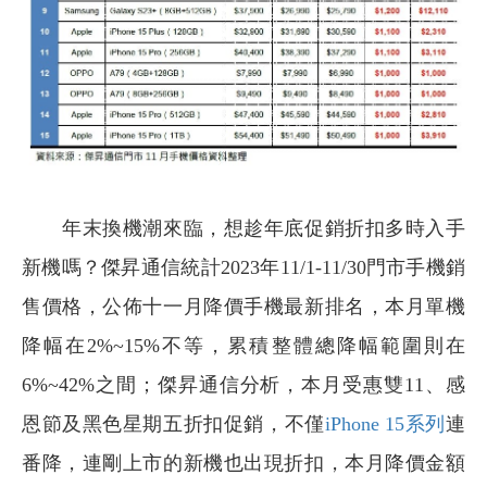
年末換機潮來臨，想趁年底促銷折扣多時入手
新機嗎？傑昇通信統計2023年11/1-11/30門市手機銷
售價格，公佈十一月降價手機最新排名，本月單機
降幅在2%~15%不等，累積整體總降幅範圍則在
6%~42%之間；傑昇通信分析，本月受惠雙11、感
恩節及黑色星期五折扣促銷，不僅
iPhone 15系列
連
番降，連剛上市的新機也出現折扣，本月降價金額