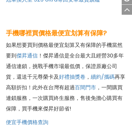
手機哪裡買價格最便宜划算有保障?
如果想要買到價格最便宜划算又有保障的手機當然
要到
傑昇通信
！傑昇通信是全台最大且經營30多年
通信連鎖，挑戰手機市場最低價，保證原廠公司
貨，還送千元尊榮卡及
好禮抽獎卷
，
續約/攜碼
再享
高額折扣！此外在台灣有超過
百間門市
，一間購買
連鎖服務，一次購買終生服務，售後免擔心購買有
保障，買手機來傑昇好節省!
便宜手機價格查詢