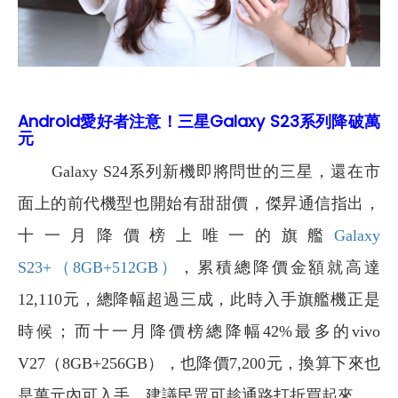
Android愛好者注意！三星Galaxy S23系列降破萬
元
Galaxy S24
系列新機即將問世的三星，還在市
面上的前代機型也開始有甜甜價，傑昇通信指出，
十一月降價榜上唯一的旗艦
Galaxy
S23+（8GB+512GB）
，累積總降價金額就高達
12,110元，總降幅超過三成，此時入手旗艦機正是
時候；而十一月降價榜總降幅42%最多的vivo
V27（8GB+256GB），也降價7,200元，換算下來也
是萬元內可入手，建議民眾可趁通路打折買起來。