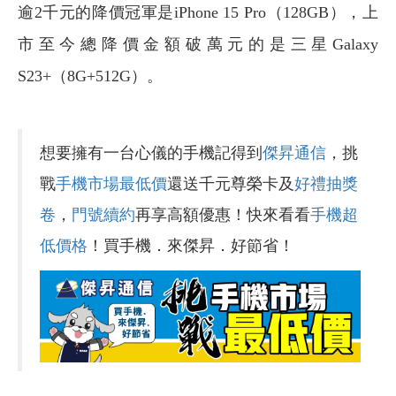
逾2千元的降價冠軍是iPhone 15 Pro（128GB），上
市至今總降價金額破萬元的是三星Galaxy
S23+（8G+512G）。
想要擁有一台心儀的手機記得到
傑昇通信
，挑
戰
手機市場最低價
還送千元尊榮卡及
好禮抽獎
卷
，
門號續約
再享高額優惠！快來看看
手機超
低價格
！買手機．來傑昇．好節省！