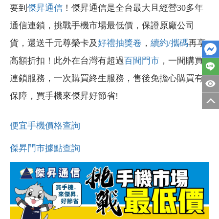
要到
傑昇通信
！傑昇通信是全台最大且經營30多年
通信連鎖，挑戰手機市場最低價，保證原廠公司
貨，還送千元尊榮卡及
好禮抽獎卷
，
續約/攜碼
再享
高額折扣！此外在台灣有超過
百間門市
，一間購買
連鎖服務，一次購買終生服務，售後免擔心購買有
保障，買手機來傑昇好節省!
便宜手機價格查詢
傑昇門市據點查詢