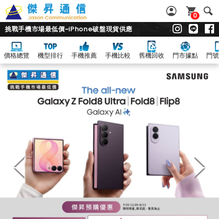
0
挑戰手機市場最低價~iPhone破盤現貨供應
價格總覽
機型排行
手機推薦
手機比較
舊機回收
門市據點
門號