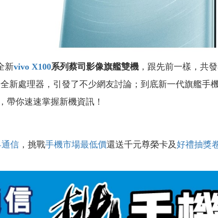
全新
vivo X100
系列
蔡司影像旗艦雙機
，跟先前一樣，共發
級全新處理器，引發了不少網友討論；到底新一代旗艦手
，帶你速速掌握新機資訊！
昇通信
，挑戰
手機市場最低價
還送千元尊榮卡及
好禮抽獎
！