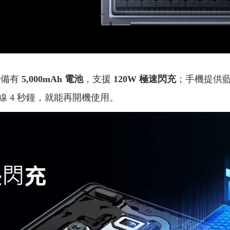
0
備有
5,000mAh 電池
，支援
120W 極速閃充
；手機提供
 4 秒鐘，就能再開機使用。