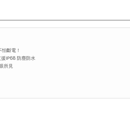
0不怕斷電！
0支援IP68 防塵防水
人眼所見