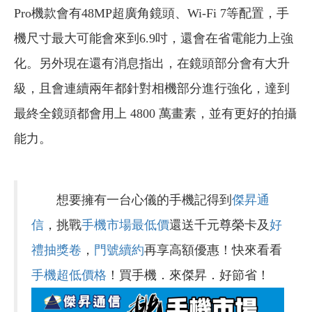
Pro機款會有48MP超廣角鏡頭、Wi-Fi 7等配置，手
機尺寸最大可能會來到6.9吋，還會在省電能力上強
化。另外現在還有消息指出，在鏡頭部分會有大升
級，且會連續兩年都針對相機部分進行強化，達到
最終全鏡頭都會用上 4800 萬畫素，並有更好的拍攝
能力。
想要擁有一台心儀的手機記得到
傑昇通
信
，挑戰
手機市場最低價
還送千元尊榮卡及
好
禮抽獎卷
，
門號續約
再享高額優惠！快來看看
手機超低價格
！買手機．來傑昇．好節省！