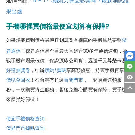
延伸閱讀：
iOS 17.2續航力會受影響嗎？最新測試結
果出爐
手機哪裡買價格最便宜划算有保障?
如果想要買到價格最便宜划算又有保障的手機當然要到
傑
昇通信
！傑昇通信是全台最大且經營30多年通信連鎖，挑
戰手機市場最低價，保證原廠公司貨，還送千元尊榮卡及
好禮抽獎卷
，申辦
續約/攜碼
享高額優惠，持舊手機再享
高
價現金回收
！
在台灣有超過
百間門市
，一間購買連鎖服
務，一次購買終生服務，售後免擔心購買有保障，買手機
來傑昇好節省！
便宜手機價格查詢
傑昇門市據點查詢