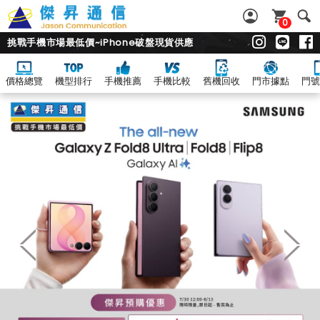
0
挑戰手機市場最低價~iPhone破盤現貨供應
價格總覽
機型排行
手機推薦
手機比較
舊機回收
門市據點
門號