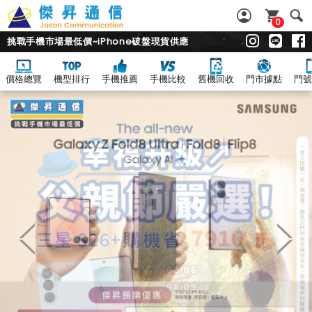
0
挑戰手機市場最低價~iPhone破盤現貨供應
價格總覽
機型排行
手機推薦
手機比較
舊機回收
門市據點
門號