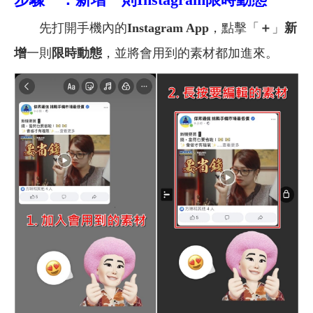
先打開手機內的
Instagram App
，點擊「
＋
」
新
增
一則
限時動態
，並將會用到的素材都加進來。