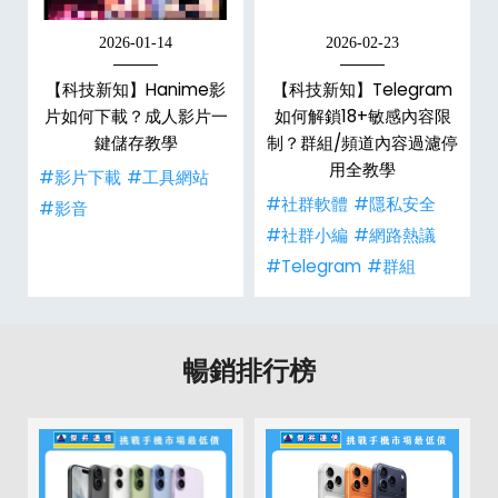
2026-01-14
2026-02-23
【科技新知】Hanime影
【科技新知】Telegram
戶
片如何下載？成人影片一
如何解鎖18+敏感內容限
鍵儲存教學
制？群組/頻道內容過濾停
用全教學
#影片下載
#工具網站
#社群軟體
#隱私安全
#影音
#社群小編
#網路熱議
#Telegram
#群組
暢銷排行榜