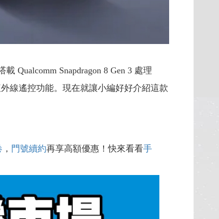
alcomm Snapdragon 8 Gen 3 處理
及紅外線遙控功能。現在就讓小編好好介紹這款
卷
，
門號續約
再享高額優惠！快來看看
手