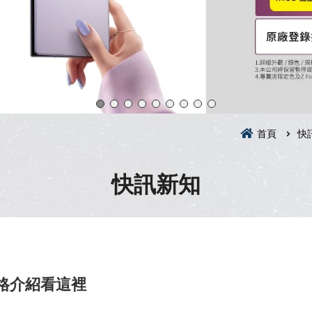
首頁
快
快訊新知
 規格介紹看這裡