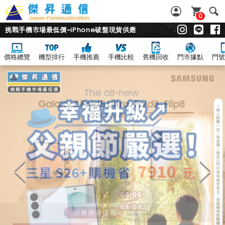
0
挑戰手機市場最低價~iPhone破盤現貨供應
價格總覽
機型排行
手機推薦
手機比較
舊機回收
門市據點
門號