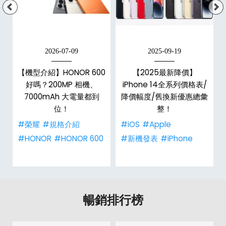
2026-07-09
2025-09-19
手
【機型介紹】HONOR 600
【2025最新降價】
h
好嗎？200MP 相機、
iPhone 14全系列價格表/
整
7000mAh 大電量都到
降價幅度/舊換新優惠總彙
位！
整！
#榮耀
#規格介紹
#iOS
#Apple
#HONOR
#HONOR 600
#新機發表
#iPhone
暢銷排行榜