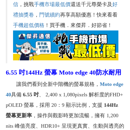
信
，挑戰
手機市場最低價
還送千元尊榮卡及
好
禮抽獎卷
，
門號續約
再享高額優惠！快來看看
手機超低價格
！買手機．來傑昇．好節省！
6.55 吋144Hz 螢幕 Moto edge 40防水耐用
讓我們看到全新中階機的螢幕規格，
Moto edge
40
具備
6.55 吋
、 2,400 x 1,080pixels 解析度的FHD+
pOLED 螢幕，採用 20：9 顯示比例，支援
144Hz
螢幕更新率
，操作與觀影時更加流暢，擁有 1,200
nits 峰值亮度、HDR10+ 呈現更真實、生動與透亮的