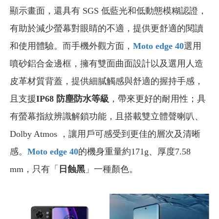
顯示畫面，還具有 SGS 低藍光和低動態模糊認證，
有助於減少螢幕對眼睛的不適，提供更舒適的閱讀
和使用體驗。而手機外觀方面，
Moto edge 40
選用
噴砂鋁合金邊框，擁有雙面曲面設計以及選用人造
皮革材質背蓋，提供細膩觸感與舒適的握持手感，
且支援
IP68 防塵防水等級
，帶來更好的耐用性；具
有螢幕指紋辨識解鎖功能，且搭載雙立體聲喇叭、
Dolby Atmos ，讓用戶可感受到更佳的層次及清晰
感。
Moto edge 40
的機身重量約171g、厚度7.58
mm，只有「
日蝕黑
」一種顏色。