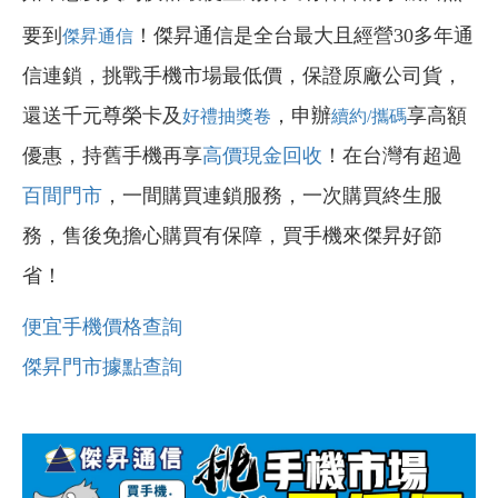
要到
！傑昇通信是全台最大且經營30多年通
傑昇通信
信連鎖，挑戰手機市場最低價，保證原廠公司貨，
還送千元尊榮卡及
，申辦
享高額
好禮抽獎卷
續約/攜碼
優惠，持舊手機再享
高價現金回收
！在台灣有超過
百間門市
，一間購買連鎖服務，一次購買終生服
務，售後免擔心購買有保障，買手機來傑昇好節
省！
便宜手機價格查詢
傑昇門市據點查詢