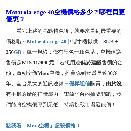
Motorola edge 40空機價格多少？哪裡買更
優惠？
看完上述的亮點特色後，就要來看到最重要的
價格啦～
Motorola edge 40
中階手機提供「
8
GB
+
256
GB
」單一規格，僅有黑色一種色系，空機建議
售價是
NT$ 11,990 元
。若想用遠
低於建議售價
的金
額，買到全新
Moto
空機，推薦你到經營長達30多
年、全台最大的通訊連鎖
－
傑昇通信
購買
，由於沒
有
手機原廠的扛價壓力、電商平台的抽成問題，我
們能將空機價壓到最低，持續挑戰市場最低價！
點我看「Moto
空機」超殺價格！