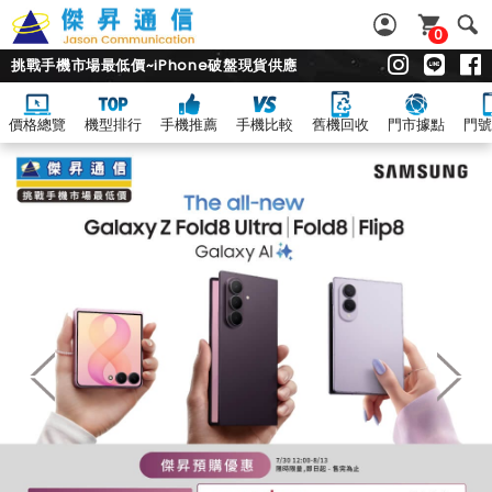
0
挑戰手機市場最低價~iPhone破盤現貨供應
價格總覽
機型排行
手機推薦
手機比較
舊機回收
門市據點
門號