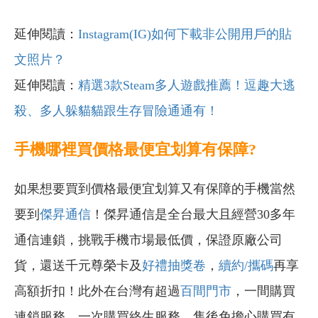
延伸閱讀：
Instagram(IG)如何下載非公開用戶的貼
文照片？
延伸閱讀：
精選3款Steam多人遊戲推薦！逗趣大逃
殺、多人躲貓貓跟生存冒險通通有！
手機哪裡買價格最便宜划算有保障?
如果想要買到價格最便宜划算又有保障的手機當然
要到
傑昇通信
！傑昇通信是全台最大且經營30多年
通信連鎖，挑戰手機市場最低價，保證原廠公司
貨，還送千元尊榮卡及
好禮抽獎卷
，
續約/攜碼
再享
高額折扣！此外在台灣有超過
百間門市
，一間購買
連鎖服務，一次購買終生服務，售後免擔心購買有