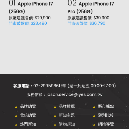
01
02
Apple iPhone 17
Apple iPhone 17
(256G)
Pro (256G)
(
原廠建議售價: $29,900
原廠建議售價: $39,900
原
門市破盤價: $28,490
門市破盤價: $36,790
門
客服電話：
02-29959861 轉1 (週一到週五 09:00-17:00)
jason.service@jyes.com.tw
品牌總覽
品牌推薦
縣市據點
電信總覽
新知主題
類別比較
熱門新知
購物須知
網站導覽