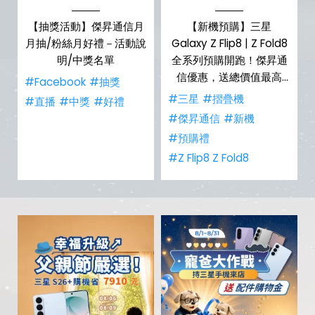
，
【抽獎活動】傑昇通信月
【新機預購】三星
購
月抽/粉絲月好禮－活動說
Galaxy Z Flip8 | Z Fold8
明/中獎名單
全系列預購開跑！傑昇通
信優惠，送總價值最高
#Facebook
#抽獎
$2,180 好禮
#三星
#摺疊機
禮
#直播
#中獎
#好禮
#傑昇通信
#新機
#預購禮
#Z Flip8 Z Fold8