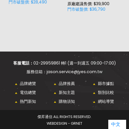
門市破盤價: $28,490
門
原廠建議售價: $39,900
門市破盤價: $36,790
客服電話：
02-29959861 轉1 (週一到週五 09:00-17:00)
jason.service@jyes.com.tw
品牌總覽
品牌推薦
縣市據點
電信總覽
新知主題
類別比較
熱門新知
購物須知
網站導覽
傑昇通信 ALL RIGHTS RESERVED.
WEBDESIGN - GRNET
中文