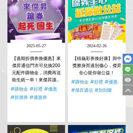
2025-05-27
2024-02-26
【過期折價券換優惠】來
【槓龜彩券換好康】與中
傑昇通信門市可兌換200
獎擦身而過別傷心，傑昇
元配件購物金，消費再送
全心挺你做公益！
衛生紙一串！來傑昇讓券
#購物金
#好禮
#優惠
起死回生！
#購物金
#好禮
#優惠
#傑昇通信
#刮刮樂
#折價券
#優惠券