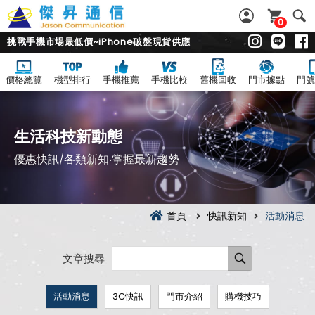
0
挑戰手機市場最低價~iPhone破盤現貨供應
價格總覽
機型排行
手機推薦
手機比較
舊機回收
門市據點
門號
生活科技新動態
優惠快訊/各類新知‧掌握最新趨勢
首頁
快訊新知
活動消息
文章搜尋
活動消息
3C快訊
門市介紹
購機技巧