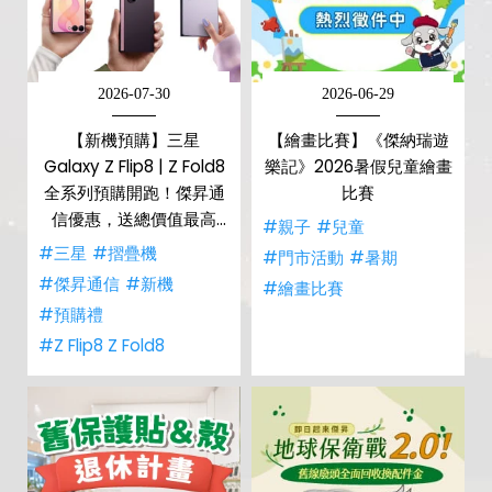
2026-07-30
2026-06-29
【新機預購】三星
【繪畫比賽】《傑納瑞遊
Galaxy Z Flip8 | Z Fold8
樂記》2026暑假兒童繪畫
全系列預購開跑！傑昇通
比賽
信優惠，送總價值最高
#親子
#兒童
$2,180 好禮
#三星
#摺疊機
#門市活動
#暑期
#傑昇通信
#新機
#繪畫比賽
#預購禮
#Z Flip8 Z Fold8