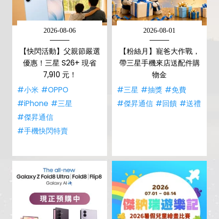
2026-08-06
2026-08-01
【快閃活動】父親節嚴選
【粉絲月】寵爸大作戰，
優惠！三星 S26+ 現省
帶三星手機來店送配件購
7,910 元！
物金
#小米
#OPPO
#三星
#抽獎
#免費
#iPhone
#三星
#傑昇通信
#回饋
#送禮
#傑昇通信
#手機快閃特賣