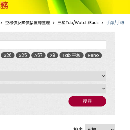
空機價及降價幅度總整理
三星Tab/Watch/Buds
手錶/手環
S26
S25
A57
X9
Tab 平板
Reno
搜尋