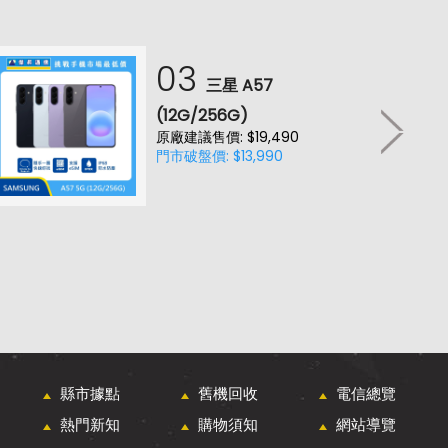
03
三星 A57
(12G/256G)
原廠建議售價: $19,490
門市破盤價: $13,990
縣市據點
舊機回收
電信總覽
熱門新知
購物須知
網站導覽