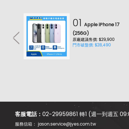
01
耳機
Apple iPhone 17
降噪款)
(256G)
原廠建議售價: $29,900
0(價
門市破盤價: $28,490
客服電話：
02-29959861 轉1 (週一到週五 09:0
jason.service@jyes.com.tw