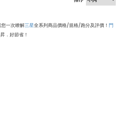
讓您一次瞭解
三星
全系列商品價格/規格/跑分及評價！
門
傑昇．好節省！