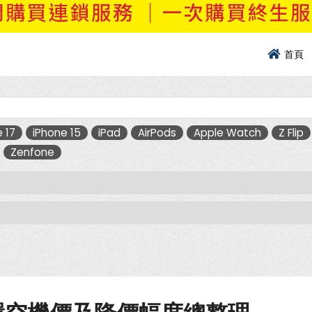
首頁
 17
iPhone 15
iPad
AirPods
Apple Watch
Z Flip
Zenfone