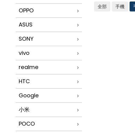
全部
手機
OPPO
ASUS
SONY
vivo
realme
HTC
Google
小米
POCO