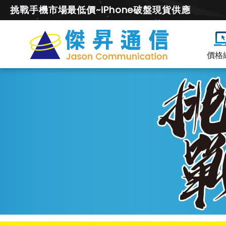
挑戰手機市場最低價~iPhone破盤現貨供應
價格
手
錶/
手
環
空
機
價
及
降
價
幅
度
總
整
理