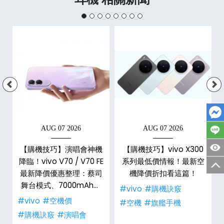
AUG 07 2026
AUG 07 2026
艦
【購機技巧】演唱會神機
【購機技巧】vivo X300
與
降臨！vivo V70 / V70 FE
系列最低價情報！最新空
？
最新降價優惠整理：蔡司
機降價折扣看這篇！
舞台模式、7000mAh大
#vivo
#購機訣竅
電量，空機推薦哪裡買低
#vivo
#空機價
#空機
#旗艦手機
價？
#購機訣竅
#演唱會