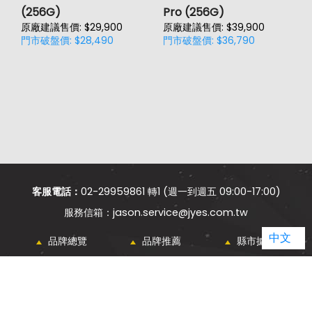
(256G)
Pro (256G)
(
原廠建議售價: $29,900
原廠建議售價: $39,900
原
門市破盤價: $28,490
門市破盤價: $36,790
門
客服電話：
02-29959861 轉1 (週一到週五 09:00-17:00)
jason.service@jyes.com.tw
中文
品牌總覽
品牌推薦
縣市據點
電信總覽
新知主題
類別比較
熱門新知
購物須知
網站導覽