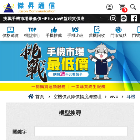
0
挑戰手機市場最低價~iPhone破盤現貨供應
價格總覽
機型排行
手機推薦
手機比較
舊機回收
門市據點
門號
耳
機
空
機
價
及
降
價
幅
度
總
首頁
空機價及降價幅度總整理
vivo
耳機
整
理
機型搜尋
關鍵字