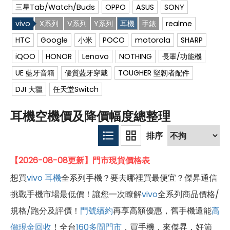
三星Tab/Watch/Buds
OPPO
ASUS
SONY
vivo
X系列
V系列
Y系列
耳機
手錶
realme
HTC
Google
小米
POCO
motorola
SHARP
iQOO
HONOR
Lenovo
NOTHING
長輩/功能機
UE 藍牙音箱
優質藍牙穿戴
TOUGHER 堅韌者配件
DJI 大疆
任天堂Switch
耳機空機價及降價幅度總整理
【2026-08-08更新】門市現貨價格表
想買
vivo
耳機
全系列手機？要去哪裡買最便宜？傑昇通信
挑戰手機市場最低價！讓您一次瞭解
vivo
全系列商品價格/
規格/跑分及評價！
門號續約
再享高額優惠，舊手機還能
高
價現金回收
！全台
160多間門市
，買手機．來傑昇．好節