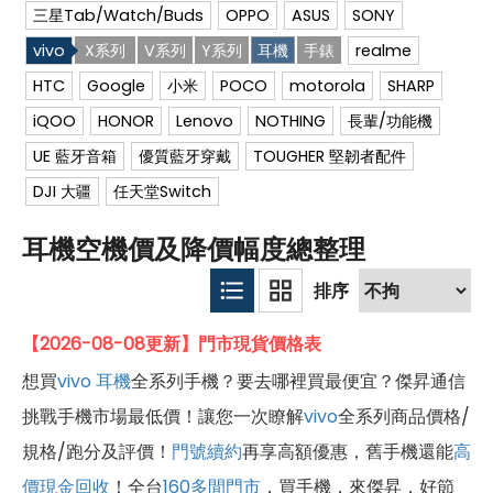
三星Tab/Watch/Buds
OPPO
ASUS
SONY
vivo
X系列
V系列
Y系列
耳機
手錶
realme
HTC
Google
小米
POCO
motorola
SHARP
iQOO
HONOR
Lenovo
NOTHING
長輩/功能機
UE 藍牙音箱
優質藍牙穿戴
TOUGHER 堅韌者配件
DJI 大疆
任天堂Switch
耳機空機價及降價幅度總整理
【2026-08-08更新】門市現貨價格表
想買
vivo
耳機
全系列手機？要去哪裡買最便宜？傑昇通信
挑戰手機市場最低價！讓您一次瞭解
vivo
全系列商品價格/
規格/跑分及評價！
門號續約
再享高額優惠，舊手機還能
高
價現金回收
！全台
160多間門市
，買手機．來傑昇．好節