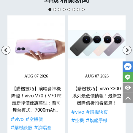
AUG 07 2026
AUG 07 2026
艦
【購機技巧】演唱會神機
【購機技巧】vivo X300
與
降臨！vivo V70 / V70 FE
系列最低價情報！最新空
？
最新降價優惠整理：蔡司
機降價折扣看這篇！
舞台模式、7000mAh大
#vivo
#購機訣竅
電量，空機推薦哪裡買低
#vivo
#空機價
#空機
#旗艦手機
價？
#購機訣竅
#演唱會