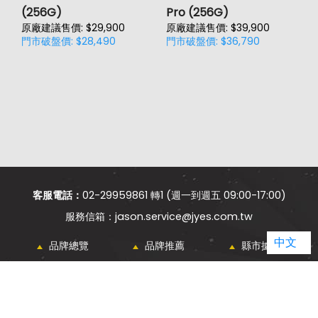
(256G)
Pro (256G)
(
原廠建議售價: $29,900
原廠建議售價: $39,900
原
門市破盤價: $28,490
門市破盤價: $36,790
門
客服電話：
02-29959861 轉1 (週一到週五 09:00-17:00)
jason.service@jyes.com.tw
中文
品牌總覽
品牌推薦
縣市據點
電信總覽
新知主題
類別比較
熱門新知
購物須知
網站導覽