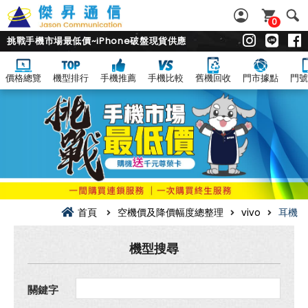
0
挑戰手機市場最低價~iPhone破盤現貨供應
價格總覽
機型排行
手機推薦
手機比較
舊機回收
門市據點
門號
耳
機
空
機
價
及
降
價
幅
度
總
首頁
空機價及降價幅度總整理
vivo
耳機
整
理
機型搜尋
關鍵字