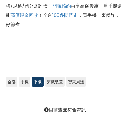
格/規格/跑分及評價！
門號續約
再享高額優惠，舊手機還
能
高價現金回收
！全台
160多間門市
，買手機．來傑昇．
好節省！
全部
手機
平板
穿戴裝置
智慧周邊
目前查無符合資訊