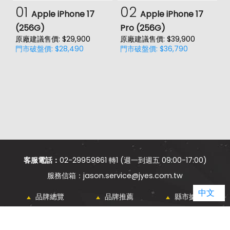
01
02
Apple iPhone 17
Apple iPhone 17
(256G)
Pro (256G)
(
原廠建議售價: $29,900
原廠建議售價: $39,900
原
門市破盤價: $28,490
門市破盤價: $36,790
門
客服電話：
02-29959861 轉1 (週一到週五 09:00-17:00)
jason.service@jyes.com.tw
中文
品牌總覽
品牌推薦
縣市據點
電信總覽
新知主題
類別比較
熱門新知
購物須知
網站導覽