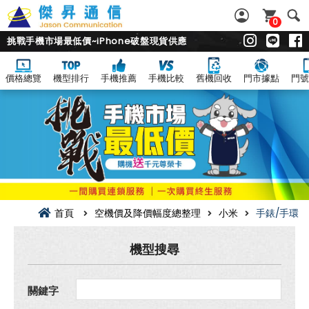
0
挑戰手機市場最低價~iPhone破盤現貨供應
價格總覽
機型排行
手機推薦
手機比較
舊機回收
門市據點
門號
手
錶/
手
環
空
機
價
及
降
價
幅
首頁
空機價及降價幅度總整理
小米
手錶/手環
度
總
整
機型搜尋
理
關鍵字