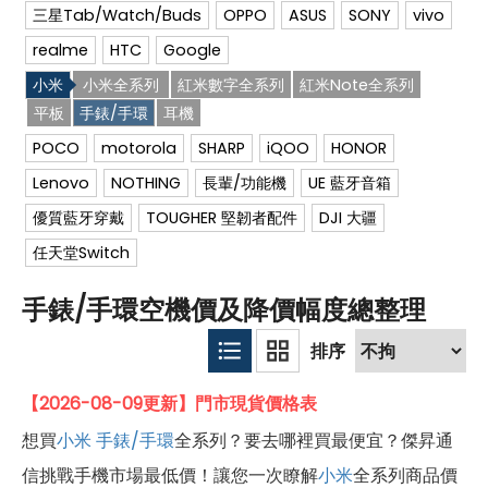
三星Tab/Watch/Buds
OPPO
ASUS
SONY
vivo
realme
HTC
Google
小米
小米全系列
紅米數字全系列
紅米Note全系列
平板
手錶/手環
耳機
POCO
motorola
SHARP
iQOO
HONOR
Lenovo
NOTHING
長輩/功能機
UE 藍牙音箱
優質藍牙穿戴
TOUGHER 堅韌者配件
DJI 大疆
任天堂Switch
手錶/手環空機價及降價幅度總整理
【2026-08-09更新】門市現貨價格表
想買
小米
手錶/手環
全系列？要去哪裡買最便宜？傑昇通
信挑戰手機市場最低價！讓您一次瞭解
小米
全系列商品價