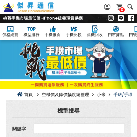
0
挑戰手機市場最低價~iPhone破盤現貨供應
價格總覽
機型排行
手機推薦
手機比較
舊機回收
門市據點
門號
手
錶/
手
環
空
機
價
及
降
價
幅
首頁
空機價及降價幅度總整理
小米
手錶/手環
度
總
整
機型搜尋
理
關鍵字