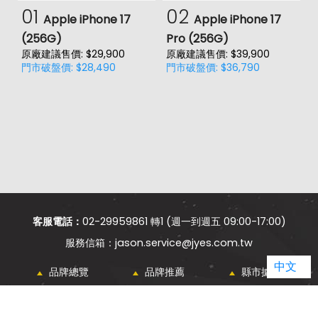
01
02
Apple iPhone 17
Apple iPhone 17
(256G)
Pro (256G)
(
原廠建議售價: $29,900
原廠建議售價: $39,900
原
門市破盤價: $28,490
門市破盤價: $36,790
門
客服電話：
02-29959861 轉1 (週一到週五 09:00-17:00)
jason.service@jyes.com.tw
中文
品牌總覽
品牌推薦
縣市據點
電信總覽
新知主題
類別比較
熱門新知
購物須知
網站導覽