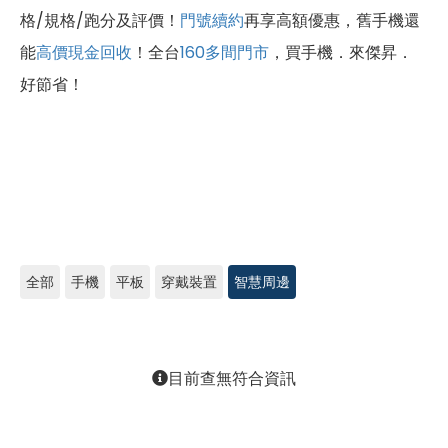
格/規格/跑分及評價！
門號續約
再享高額優惠，舊手機還
能
高價現金回收
！全台
160多間門市
，買手機．來傑昇．
好節省！
全部
手機
平板
穿戴裝置
智慧周邊
目前查無符合資訊