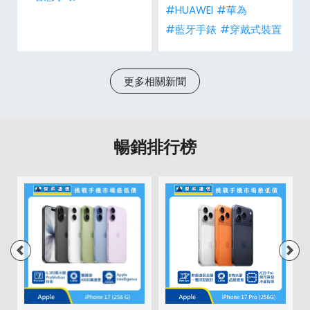
#HUAWEI
#華為
G
#藍牙手錶
#穿戴式裝置
更多相關新聞
暢銷排行榜