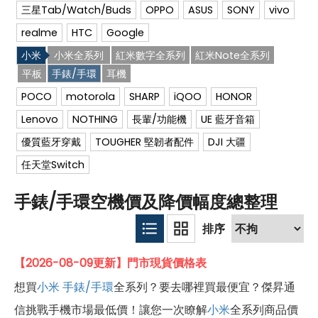
三星Tab/Watch/Buds
OPPO
ASUS
SONY
vivo
realme
HTC
Google
小米
小米全系列
紅米數字全系列
紅米Note全系列
平板
手錶/手環
耳機
POCO
motorola
SHARP
iQOO
HONOR
Lenovo
NOTHING
長輩/功能機
UE 藍牙音箱
優質藍牙穿戴
TOUGHER 堅韌者配件
DJI 大疆
任天堂Switch
手錶/手環空機價及降價幅度總整理
【2026-08-09更新】門市現貨價格表
想買
小米
手錶/手環
全系列？要去哪裡買最便宜？傑昇通
信挑戰手機市場最低價！讓您一次瞭解
小米
全系列商品價