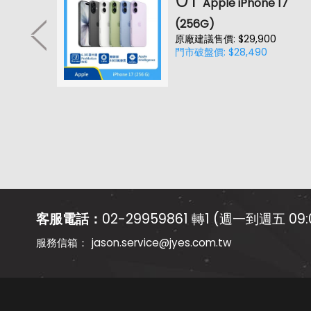
耳機
Apple iPhone 17
降噪款)
(256G)
原廠建議售價: $29,900
0(價
門市破盤價: $28,490
客服電話：
02-29959861 轉1 (週一到週五 09:0
jason.service@jyes.com.tw