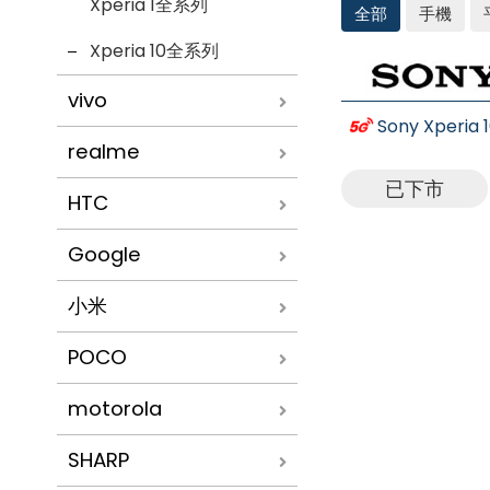
Xperia 1全系列
全部
手機
Xperia 10全系列
SONY
vivo
Sony Xperia 
realme
已下市
HTC
Google
小米
POCO
motorola
SHARP