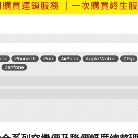
 17
iPhone 15
iPad
AirPods
Apple Watch
Z Flip
Zenfone