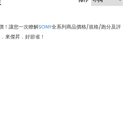
理
價！讓您一次瞭解
SONY
全系列商品價格/規格/跑分及評
機．來傑昇．好節省！