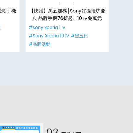
幾款手機
【快訊】黑五加碼│Sony好攝推坑慶
【快
典 品牌手機76折起、10 IV免萬元
爐！新
銷
族
#sony xperia 1 iv
#手機
#Sony Xperia 10 IV
#黑五日
#iPhon
#品牌活動
03