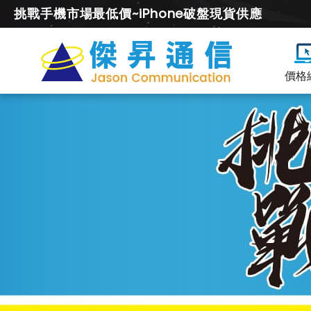
挑戰手機市場最低價~iPhone破盤現貨供應
價格
Xperia
10
全
系
列
空
機
價
及
降
價
幅
度
總
整
理