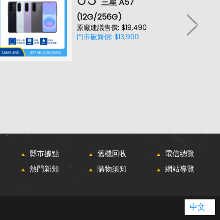
三星 A57
(12G/256G)
原廠建議售價: $19,490
門市破盤價: $13,990
縣市據點
舊機回收
電信總覽
熱門新知
購物須知
網站導覽
中文