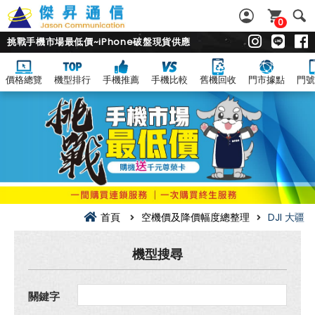
0
挑戰手機市場最低價~iPhone破盤現貨供應
價格總覽
機型排行
手機推薦
手機比較
舊機回收
門市據點
門號
DJI
大
疆
空
機
價
及
降
價
幅
度
首頁
空機價及降價幅度總整理
DJI 大疆
總
整
理
機型搜尋
關鍵字