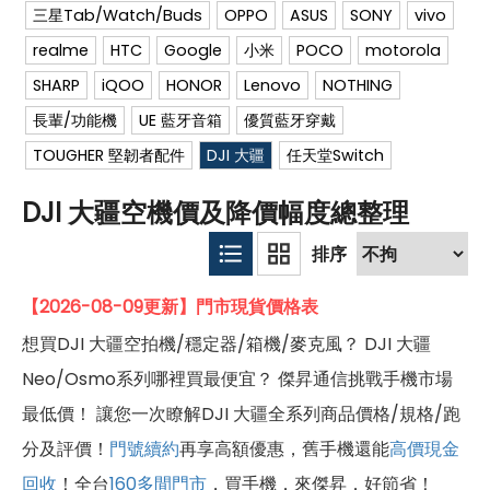
三星Tab/Watch/Buds
OPPO
ASUS
SONY
vivo
realme
HTC
Google
小米
POCO
motorola
SHARP
iQOO
HONOR
Lenovo
NOTHING
長輩/功能機
UE 藍牙音箱
優質藍牙穿戴
TOUGHER 堅韌者配件
DJI 大疆
任天堂Switch
DJI 大疆空機價及降價幅度總整理
【2026-08-09更新】門市現貨價格表
想買DJI 大疆空拍機/穩定器/箱機/麥克風？ DJI 大疆
Neo/Osmo系列哪裡買最便宜？ 傑昇通信挑戰手機市場
最低價！ 讓您一次瞭解DJI 大疆全系列商品價格/規格/跑
分及評價！
門號續約
再享高額優惠，舊手機還能
高價現金
回收
！全台
160多間門市
，買手機．來傑昇．好節省！