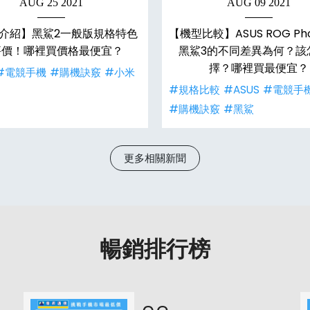
AUG 25 2021
AUG 09 2021
介紹】黑鯊2一般版規格特色
【機型比較】ASUS ROG Pho
評價！哪裡買價格最便宜？
黑鯊3的不同差異為何？該
擇？哪裡買最便宜？
#電競手機
#購機訣竅
#小米
#規格比較
#ASUS
#電競手
#購機訣竅
#黑鯊
更多相關新聞
暢銷排行榜