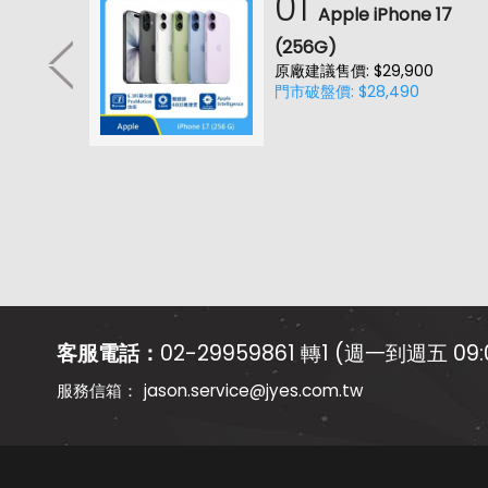
01
耳機
Apple iPhone 17
降噪款)
(256G)
原廠建議售價: $29,900
門市破盤價: $28,490
客服電話：
02-29959861 轉1 (週一到週五 09:0
jason.service@jyes.com.tw