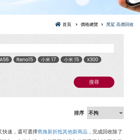
首頁
價格總覽
黑鯊 高價回收
A56
Reno15
小米 17
小米 15
X300
搜尋
又快速，還可選擇
舊換新折抵其他新商品
，完成回收除了