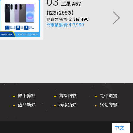
03
三星 A57
(12G/256G)
原廠建議售價: $19,490
門市破盤價: $13,990
縣市據點
舊機回收
電信總覽
熱門新知
購物須知
網站導覽
中文