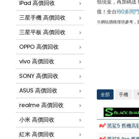
領現金，再加碼送 
iPad 高價回收
值！全台
160多間
三星手機 高價回收
※網站價格僅供參考，
三星平板 高價回收
OPPO 高價回收
vivo 高價回收
SONY 高價回收
ASUS 高價回收
全部
手機
realme 高價回收
黑
鯊
高
小米 高價回收
價
黑鯊5 舊機高
回
紅米 高價回收
收