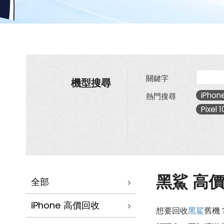
收
價
格
表|
傑
昇
通
信
~
挑
關鍵字
機型搜尋
戰
手
iPhone
熱門搜尋
機
Pixel 1
市
場
最
低
價
黑鯊 高
全部
iPhone 高價回收
想要回收
黑鯊
舊機