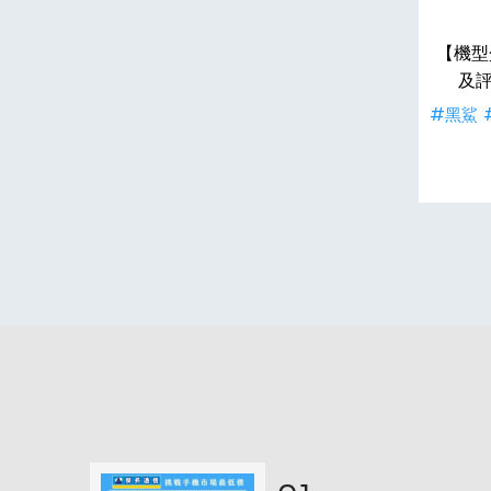
【機型
及
#黑鯊