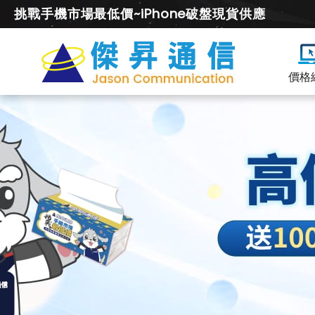
挑戰手機市場最低價~iPhone破盤現貨供應
價格
黑
鯊
全
系
列
舊
機.
二
手
機.
中
古
機
高
價
現
金
回