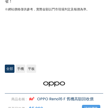
省！
※網站價格僅供參考，實際金額以門市現場判定及報價為準。
全部
手機
平板
OPPO
高
價
回
收
OPPO Reno16 F 舊機高額回收價