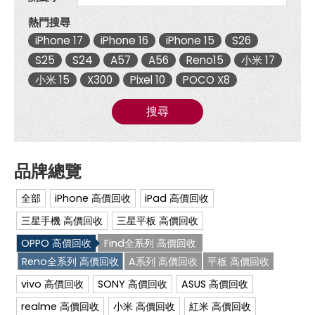
高
價
熱門搜尋
現
iPhone 17
iPhone 16
iPhone 15
S26
金
回
S25
S24
A57
A56
Reno15
小米 17
收|
傑
小米 15
X300
Pixel 10
POCO X8
昇
通
搜尋
信
~
挑
戰
手
機
市
全部
iPhone 高價回收
iPad 高價回收
場
最
三星手機 高價回收
三星平板 高價回收
低
價
OPPO 高價回收
Find全系列 高價回收
Reno全系列 高價回收
A系列 高價回收
平板 高價回收
vivo 高價回收
SONY 高價回收
ASUS 高價回收
realme 高價回收
小米 高價回收
紅米 高價回收