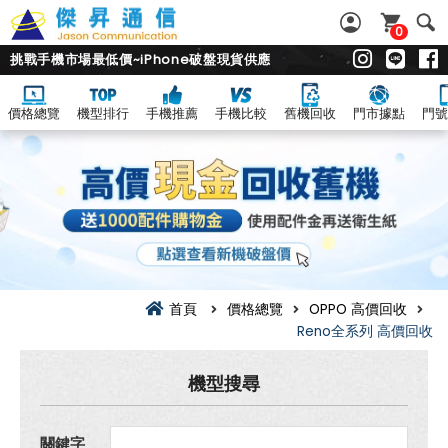
0
挑戰手機市場最低價~iPhone破盤現貨供應
價格總覽
機型排行
手機推薦
手機比較
舊機回收
門市據點
門號
OPPO
Reno
全
系
列
回
收
價
總
覽|
舊
首頁
價格總覽
OPPO 高價回收
機.
Reno全系列 高價回收
二
手
機.
機型搜尋
中
古
機
超
關鍵字