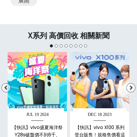
展開
X系列 高價回收 相關新聞
JUL 19 2024
DEC 18 2023
科
【快訊】vivo盛夏海洋祭
【快訊】vivo X100 系列
分
Y28s破盤價不到6千、
登台販售！規格售價看這