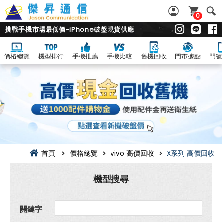
0
挑戰手機市場最低價~iPhone破盤現貨供應
價格總覽
機型排行
手機推薦
手機比較
舊機回收
門市據點
門號
vivo X
系
列
回
收
價
總
覽|
舊
機.
二
首頁
價格總覽
vivo 高價回收
X系列 高價回收
手
機.
中
機型搜尋
古
機
超
關鍵字
高
價