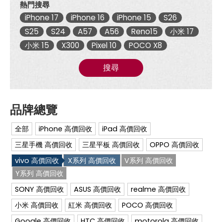
熱門搜尋
現
金
iPhone 17
iPhone 16
iPhone 15
S26
回
收|
S25
S24
A57
A56
Reno15
小米 17
傑
小米 15
X300
Pixel 10
POCO X8
昇
通
信
搜尋
~
挑
戰
手
機
市
場
全部
iPhone 高價回收
iPad 高價回收
最
低
三星手機 高價回收
三星平板 高價回收
OPPO 高價回收
價
vivo 高價回收
X系列 高價回收
V系列 高價回收
Y系列 高價回收
SONY 高價回收
ASUS 高價回收
realme 高價回收
小米 高價回收
紅米 高價回收
POCO 高價回收
Google 高價回收
HTC 高價回收
motorola 高價回收