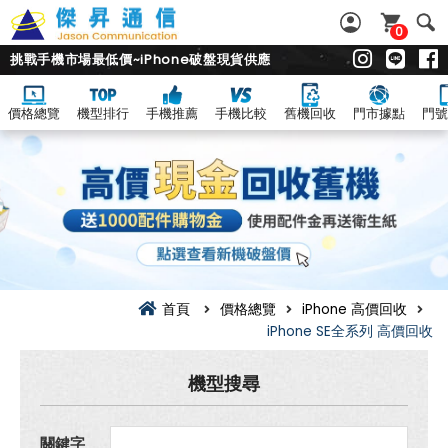
0
挑戰手機市場最低價~iPhone破盤現貨供應
價格總覽
機型排行
手機推薦
手機比較
舊機回收
門市據點
門號
Apple
iPhone
SE
全
系
列
回
收
價
總
覽|
首頁
價格總覽
iPhone 高價回收
舊
iPhone SE全系列 高價回收
機.
二
手
機型搜尋
機.
中
古
機
關鍵字