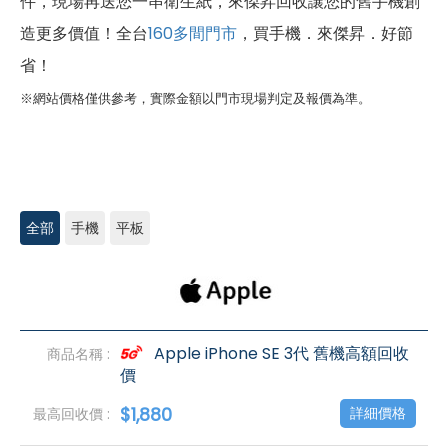
件，現場再送您一串衛生紙，來傑昇回收讓您的舊手機創
造更多價值！全台
160多間門市
，買手機．來傑昇．好節
省！
※網站價格僅供參考，實際金額以門市現場判定及報價為準。
全部
手機
平板
iPhone
高
價
回
收
Apple iPhone SE 3代 舊機高額回收
價
$1,880
詳細價格