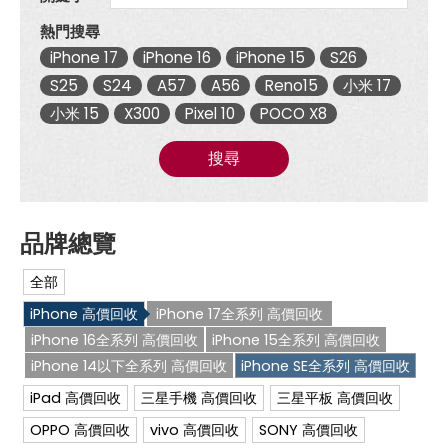
超
高
熱門搜尋
價
iPhone 17
iPhone 16
iPhone 15
S26
現
金
S25
S24
A57
A56
Reno15
小米 17
回
收|
小米 15
X300
Pixel 10
POCO X8
傑
昇
搜尋
通
信
~
挑
戰
手
機
全部
市
場
iPhone 高價回收
iPhone 17全系列 高價回收
最
低
iPhone 16全系列 高價回收
iPhone 15全系列 高價回收
價
iPhone 14以下全系列 高價回收
iPhone SE全系列 高價回收
iPad 高價回收
三星手機 高價回收
三星平板 高價回收
OPPO 高價回收
vivo 高價回收
SONY 高價回收