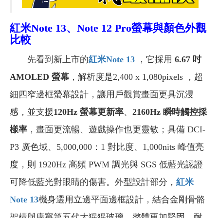
紅米Note 13、Note 12 Pro螢幕與顏色外觀
比較
先看到新上市的
紅米Note 13
，它採用
6.67 吋
AMOLED 螢幕
，解析度是2,400 x 1,080pixels ，超
細四窄邊框螢幕設計，讓用戶觀賞畫面更具沉浸
感，並支援
120Hz 螢幕更新率
、
2160Hz 瞬時觸控採
樣率
，畫面更流暢、遊戲操作也更靈敏；具備 DCI-
P3 廣色域、5,000,000：1 對比度、1,000nits 峰值亮
度，則 1920Hz 高頻 PWM 調光與 SGS 低藍光認證
可降低藍光對眼睛的傷害。外型設計部分，
紅米
Note 13
機身選用立邊平面邊框設計，結合金剛骨骼
架構與康寧第五代大猩猩玻璃，整體更加堅固、耐