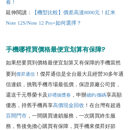
看！
延伸閱讀：
【機型比較】價差高達8000元！紅米
Note 12S/Note 12 Pro+如何選擇？
手機哪裡買價格最便宜划算有保障?
如果想要買到價格最便宜划算又有保障的手機當然
要到
！傑昇通信是全台最大且經營30多年通
傑昇通信
信連鎖，挑戰手機市場最低價，保證原廠公司貨，
還送千元尊榮卡及
，申辦
享高額
好禮抽獎卷
續約/攜碼
優惠，持舊手機再享
高價現金回收
！在台灣有超過
百間門市
，一間購買連鎖服務，一次購買終生服
務，售後免擔心購買有保障，買手機來傑昇好節