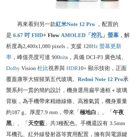
再來看到另一款
紅米Note 12 Pro
，配置的
是
6.67
吋
FHD
+ Flow
AMOLED
「挖孔」螢幕
，解
析度為2,400x1,080 pixels，支援 120
Hz
螢幕更新
率
，峰值亮度可達 900
nit
s，具備 DCI-P3 廣色域、
Dolby
Vision
杜比
視界與
HDR
10+ 顯示技術，正面
覆蓋康寧大猩猩第五代玻璃。
Redmi Note 12 Pro
承
襲系列一貫的簡約設計，機身選用扁平邊框＋玻璃
背板，為手機帶來精緻線條、高雅氣質，機身重量
約187 g、厚度7.9 mm，帶來「
極地白
」、「
午夜
黑
」、「
天空藍
」共3種配色。手機還設有 3.5mm
耳機孔、紅外線發射器等實用配置，擁有與電源鍵