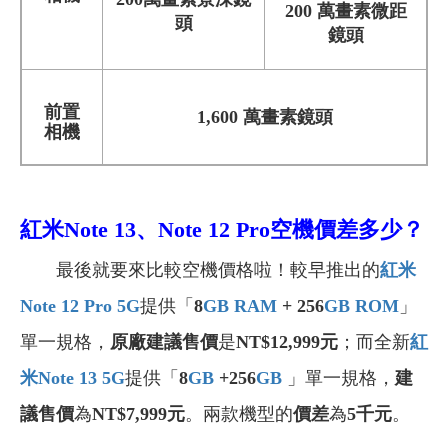
200 萬畫素微距
頭
鏡頭
前置
1,600 萬畫素鏡頭
相機
紅米Note 13、Note 12 Pro
空機價差多少？
最後就要來比較空機價格啦！較早推出的
紅米
Note 12 Pro 5G
提供「
8
GB
RAM
+ 256
GB
ROM
」
單一規格，
原廠建議售價
是
NT$12,999元
；而全新
紅
米Note 13 5G
提供「
8
GB
+256
GB
」單一規格，
建
議售價
為
NT$7,999
元
。兩款機型的
價差
為
5千元
。