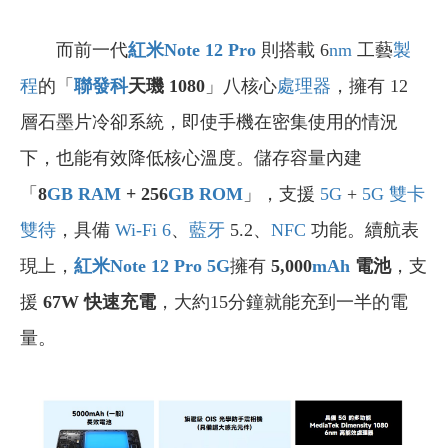
而前一代
紅米Note 12 Pro
則搭載 6
nm
工藝
製
程
的「
聯發科
天璣 1080
」八核心
處理器
，擁有 12
層石墨片冷卻系統，即使手機在密集使用的情況
下，也能有效降低核心溫度。儲存容量內建
「
8
GB
RAM
+ 256
GB
ROM
」，支援
5G
+
5G
雙卡
雙待
，具備
Wi-Fi 6
、
藍牙
5.2、
NFC
功能。續航表
現上，
紅米Note 12 Pro 5G
擁有
5,000
mAh
電池
，支
援
67W 快速充電
，大約15分鐘就能充到一半的電
量。