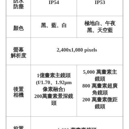
防水
IP54
IP53
防塵
極地白、午夜
黑、藍、白
顏色
黑、天空藍
螢幕
2,400x1,080 pixels
解析度
5,000 萬畫素主
1億畫素主鏡頭
鏡頭
(f/1.70、1.92μm
800 萬畫素超廣
後置
像素融合)
角鏡頭
相機
200萬畫素景深鏡
200 萬畫素微距
頭
鏡頭
前置