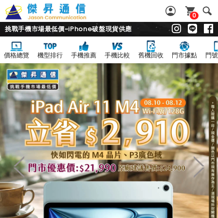
0
挑戰手機市場最低價~iPhone破盤現貨供應
價格總覽
機型排行
手機推薦
手機比較
舊機回收
門市據點
門號