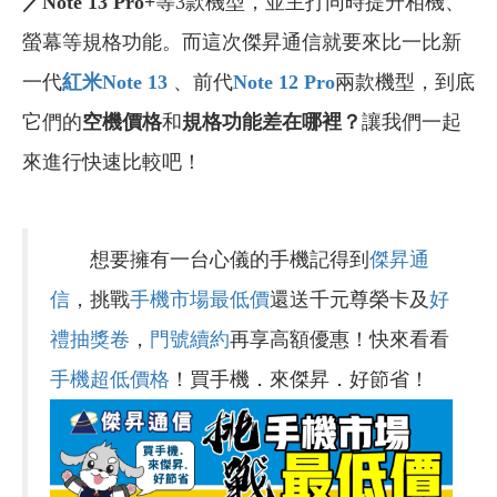
／Note 13 Pro+
等3款機型，並主打同時提升相機、
螢幕等規格功能。而這次傑昇通信就要來比一比新
一代
紅米Note 13
、前代
Note 12 Pro
兩款機型，到底
它們的
空機價格
和
規格功能差在哪裡？
讓我們一起
來進行快速比較吧！
想要擁有一台心儀的手機記得到
傑昇通
信
，挑戰
手機市場最低價
還送千元尊榮卡及
好
禮抽獎卷
，
門號續約
再享高額優惠！快來看看
手機超低價格
！買手機．來傑昇．好節省！