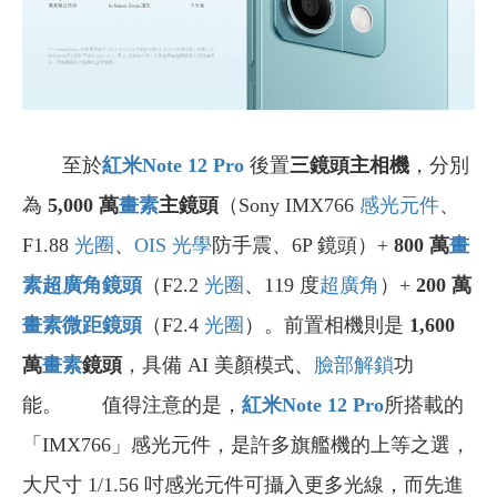
至於
紅米Note 12 Pro
後置
三鏡頭主相機
，分別
為
5,000 萬
畫素
主鏡頭
（Sony IMX766
感光元件
、
F1.88
光圈
、
OIS 光學
防手震、6P 鏡頭）+
800
萬
畫
素
超廣角鏡頭
（F2.2
光圈
、119 度
超廣角
）+
200
萬
畫素
微距鏡頭
（F2.4
光圈
）。前置相機則是
1,600
萬
畫素
鏡頭
，具備 AI 美顏模式、
臉部解鎖
功
能。 值得注意的是，
紅米Note 12 Pro
所搭載的
「IMX766」感光元件，是許多旗艦機的上等之選，
大尺寸 1/1.56 吋感光元件可攝入更多光線，而先進