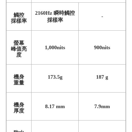
2160Hz 瞬時觸控
觸控
-
採樣率
採樣率
螢幕
1,000nits
900nits
峰值亮
度
機身
173.5g
187 g
重量
機身
8.17 mm
7.9mm
厚度