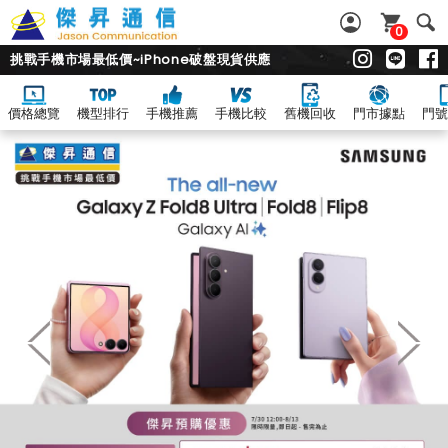
0
挑戰手機市場最低價~iPhone破盤現貨供應
價格總覽
機型排行
手機推薦
手機比較
舊機回收
門市據點
門號