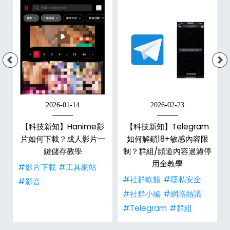
2026-01-14
2026-02-23
【科技新知】Hanime影
【科技新知】Telegram
戶
片如何下載？成人影片一
如何解鎖18+敏感內容限
鍵儲存教學
制？群組/頻道內容過濾停
用全教學
#影片下載
#工具網站
#社群軟體
#隱私安全
#影音
#社群小編
#網路熱議
#Telegram
#群組