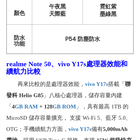
午夜黑
霓虹紫
天際藍
顏色
墨綠黑
防水
P54 防塵防水
功能
realme Note 50、vivo Y17s
處理器效能和
續航力比較
再來比較的是處理器效能，
vivo Y17s
搭載「
聯
發科 Helio G85
」八核心處理器，儲存容量內建
「
4
GB
RAM
+ 128
GB
ROM
」，具有最高 1TB 的
MicroSD 儲存容量擴充， 支援 Wi-Fi 5、藍牙 5.0、
OTG；手機續航力方面，
vivo Y17s
備有
5,000mAh