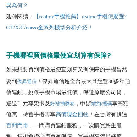
異為何？
延伸閱讀：
【realme手機推薦】realme手機怎麼選?
GT/X/C/narzo全系列機型分析介紹！
手機哪裡買價格最便宜划算有保障?
如果想要買到價格最便宜划算又有保障的手機當然
要到
！傑昇通信是全台最大且經營30多年通
傑昇通信
信連鎖，挑戰手機市場最低價，保證原廠公司貨，
還送千元尊榮卡及
，申辦
享高額
好禮抽獎卷
續約/攜碼
優惠，持舊手機再享
高價現金回收
！在台灣有超過
百間門市
，一間購買連鎖服務，一次購買終生服
務，售後免擔心購買有保障，買手機來傑昇好節