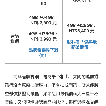
vivo Y17s
50
4GB +64GB：
NT$ 3,690 元
4GB +128GB：
NT$5,490 元
4GB +128GB：
建議
NT$ 3,990 元
售價
點我看「傑昇最
新破盤價」
點我看傑昇下殺
價！
而與
品牌官網
、
電商平台相比，大間的連鎖通
訊行沒有
原廠扛價壓力、平台抽成問題，所以
能將
空機價格壓到最低
；如果想用
最低價
購入三星平板
電腦
，
又想現場確認商品的狀況，那麼選擇
在台經