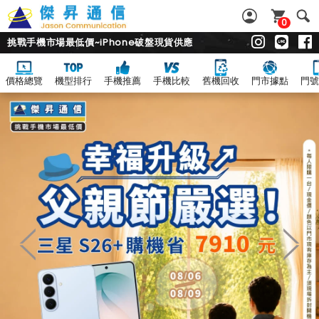
0
挑戰手機市場最低價~iPhone破盤現貨供應
價格總覽
機型排行
手機推薦
手機比較
舊機回收
門市據點
門號