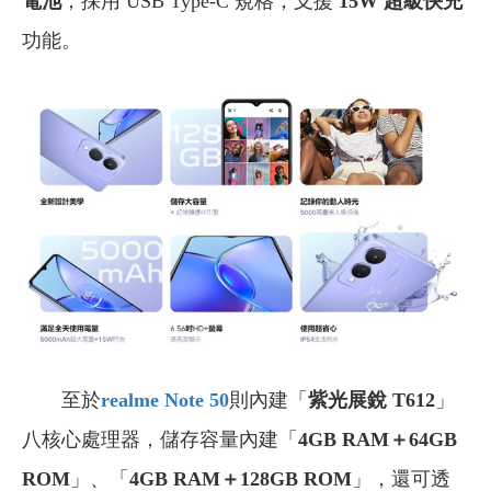
電池
，採用 USB Type-C 規格，支援
15W 超級快充
功能。
至於
realme Note 50
則內建「
紫光展銳 T612
」
八核心處理器，儲存容量內建「
4GB RAM＋64GB
ROM
」、「
4GB RAM＋128GB ROM
」，還可透