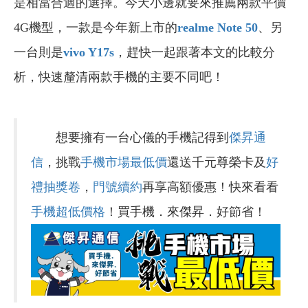
是相當合適的選擇。今天小邊就要來推薦兩款平價
4G機型，一款是今年新上市的
realme Note 50
、另
一台則是
vivo Y17s
，趕快一起跟著本文的比較分
析，快速釐清兩款手機的主要不同吧！
想要擁有一台心儀的手機記得到
傑昇通
信
，挑戰
手機市場最低價
還送千元尊榮卡及
好
禮抽獎卷
，
門號續約
再享高額優惠！快來看看
手機超低價格
！買手機．來傑昇．好節省！