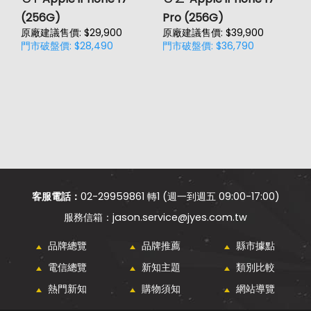
(256G)
Pro (256G)
(
原廠建議售價: $29,900
原廠建議售價: $39,900
原
門市破盤價: $28,490
門市破盤價: $36,790
門
客服電話：
02-29959861 轉1 (週一到週五 09:00-17:00)
jason.service@jyes.com.tw
品牌總覽
品牌推薦
縣市據點
電信總覽
新知主題
類別比較
熱門新知
購物須知
網站導覽