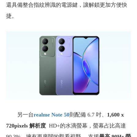
還具備整合指紋辨識的電源鍵，讓解鎖更加方便快
捷。
另一台
realme Note 50
則配備 6.7 吋、
1,600 x
720pixels 解析度
HD+的水滴螢幕，螢幕占比高達
90.3%，擁有更廣闊的觀看視野 ，支援
最高 90Hz 螢