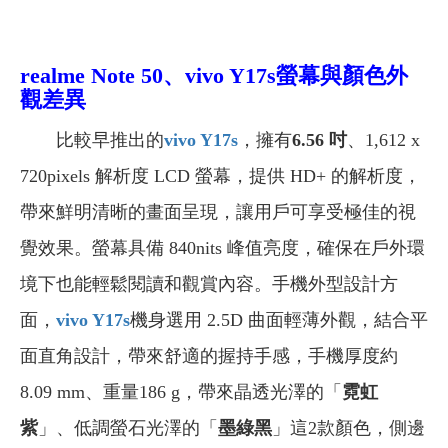
realme Note 50、vivo Y17s螢幕與顏色外
觀差異
比較早推出的
vivo Y17s
，擁有
6.56 吋
、1,612 x
720pixels 解析度 LCD 螢幕，提供 HD+ 的解析度，
帶來鮮明清晰的畫面呈現，讓用戶可享受極佳的視
覺效果。螢幕具備 840nits 峰值亮度，確保在戶外環
境下也能輕鬆閱讀和觀賞內容。手機外型設計方
面，
vivo Y17s
機身選用 2.5D 曲面輕薄外觀，結合平
面直角設計，帶來舒適的握持手感，手機厚度約
8.09 mm、重量186 g，帶來晶透光澤的「
霓虹
紫
」、低調螢石光澤的「
墨綠黑
」這2款顏色，側邊