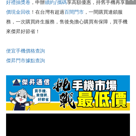
好禮抽獎卷
，申辦
續約/攜碼
享高額優惠，持舊手機再享
高
價現金回收
！
在台灣有超過
百間門市
，一間購買連鎖服
務，一次購買終生服務，售後免擔心購買有保障，買手機
來傑昇好節省！
便宜手機價格查詢
傑昇門市據點查詢