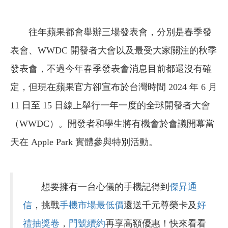
往年蘋果都會舉辦三場發表會，分別是春季發
表會、WWDC 開發者大會以及最受大家關注的秋季
發表會，不過今年春季發表會消息目前都還沒有確
定，但現在蘋果官方卻宣布於台灣時間 2024 年 6 月
11 日至 15 日線上舉行一年一度的全球開發者大會
（WWDC）。開發者和學生將有機會於會議開幕當
天在 Apple Park 實體參與特別活動。
想要擁有一台心儀的手機記得到
傑昇通
信
，挑戰
手機市場最低價
還送千元尊榮卡及
好
禮抽獎卷
，
門號續約
再享高額優惠！快來看看