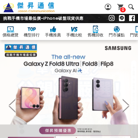
0
挑戰手機市場最低價~iPhone破盤現貨供應
價格總覽
機型排行
手機推薦
手機比較
舊機回收
門市據點
門號