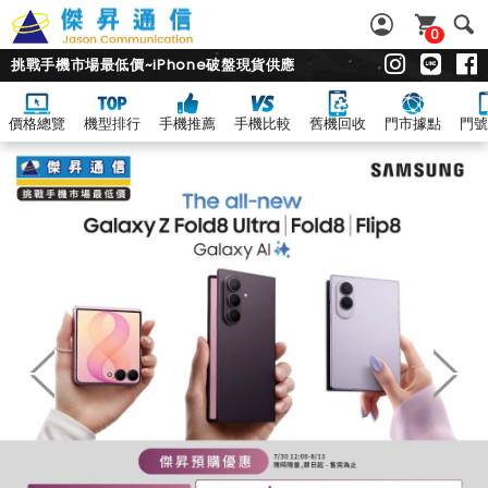
0
挑戰手機市場最低價~iPhone破盤現貨供應
價格總覽
機型排行
手機推薦
手機比較
舊機回收
門市據點
門號