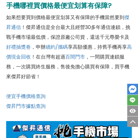
手機哪裡買價格最便宜划算有保障?
如果想要買到價格最便宜划算又有保障的手機當然要到
傑
昇通信
！傑昇通信是全台最大且經營30多年通信連鎖，挑
戰手機市場最低價，保證原廠公司貨，還送千元尊榮卡及
好禮抽獎卷
，申辦
續約/攜碼
享高額優惠，持舊手機再享
高
價現金回收
！在台灣有超過
百間門市
，一間購買連鎖服
務，一次購買終生服務，售後免擔心購買有保障，買手機
來傑昇好節省！
便宜手機價格查詢
傑昇門市據點查詢