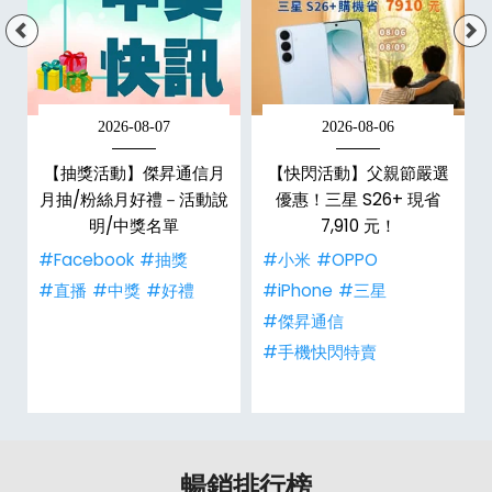
2026-08-07
2026-08-06
現
【抽獎活動】傑昇通信月
【快閃活動】父親節嚴選
機
月抽/粉絲月好禮－活動說
優惠！三星 S26+ 現省
明/中獎名單
7,910 元！
#Facebook
#抽獎
#小米
#OPPO
#直播
#中獎
#好禮
#iPhone
#三星
#傑昇通信
#手機快閃特賣
暢銷排行榜