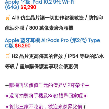
Apple 平板 iPad 10.2 9代 Wi-Fi
(64G)
$9,290
🛒
A13 仿生晶片讓一切動作都很敏捷 / 防指印
疏油外膜 / 800 萬像素廣角相機
Apple 藍牙耳機 AirPods Pro (第2代) Type
C版
$
6,290
🛒
H2 晶片更高傳真的音效 / IP54 等級的防水
等級 / 需加購保護套享現金優惠價
☀️
購機再送價值千元的傑昇VIP尊榮卡☀️
☀️還可抽獎將手機及3c好禮帶回家喔☀️
☀️貨比三家不吃虧，歡迎來傑昇比價
☀️