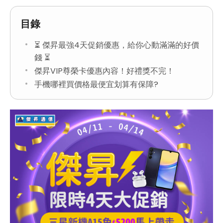
目錄
⏳ 傑昇最強4天促銷優惠，給你心動滿滿的好價
錢 ⏳
傑昇VIP尊榮卡優惠內容！好禮獎不完！
手機哪裡買價格最便宜划算有保障?