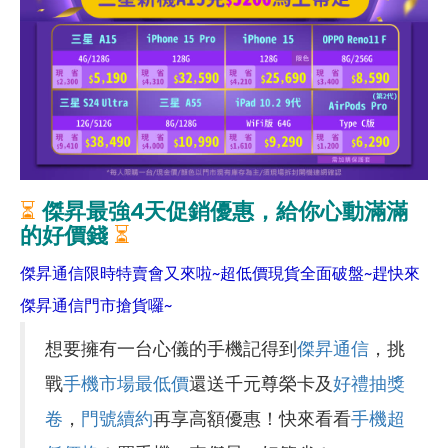
⏳
傑昇最強4天促銷優惠，給你
心動
滿滿
的好價錢
⏳
傑昇通信限時特賣會又來啦~超低價現貨全面破盤~趕快來
傑昇通信門市搶貨囉~
想要擁有一台心儀的手機記得到
傑昇通信
，挑
戰
手機市場最低價
還送千元尊榮卡及
好禮抽獎
卷
，
門號續約
再享高額優惠！快來看看
手機超