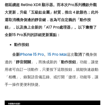
都延續超 Retina XDR 顯示器。而
本次Pro系列機款外觀
大更新，升級
「
五級鈦金屬
」
材
質，推出４款顏色；此外
還取消機身側邊的靜音鍵．改為可自定義的「動作按
鈕」，以及換上全新的「A17 Pro
處理器
」。以下彙整了
全新15 Pro系列的詳細更新重點：
動作按鈕
全新
iPhone 15 Pro
、
15 Pro Max
這次
取消
了機身側
邊的「
靜音
開關
」，而換成新的「
動作按鈕
」功能，讓使
用者可自訂一項動作，只要按下這顆按鈕，就能快速啟動
「相機」、錄製語音備忘錄、或打開「捷徑」功能等，讓
手一操作更便利快捷。