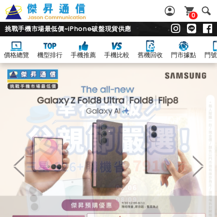
0
挑戰手機市場最低價~iPhone破盤現貨供應
價格總覽
機型排行
手機推薦
手機比較
舊機回收
門市據點
門號