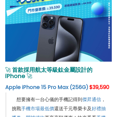
🚀
首款採用航太等級鈦金屬設計的
iPhone
🚀
Apple iPhone 15 Pro Max (256G)
$39,590
想要擁有一台心儀的手機記得到
傑昇通信
，
挑戰
手機市場最低價
還送千元尊榮卡及
好禮抽