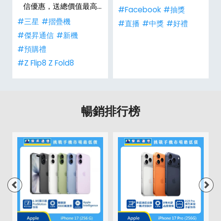
信優惠，送總價值最高
#Facebook
#抽獎
$2,180 好禮
#三星
#摺疊機
禮
#直播
#中獎
#好禮
#傑昇通信
#新機
#預購禮
#Z Flip8 Z Fold8
暢銷排行榜