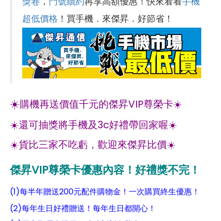
獎卷
，
門號續約
再享高額優惠！快來看看
手機
超低價格
！買手機．來傑昇．好節省！
☀️
購機再送價值千元的傑昇VIP尊榮卡☀️
☀️還可抽獎將手機及3c好禮帶回家喔☀️
☀️貨比三家不吃虧，歡迎來傑昇比價☀️
傑昇VIP尊榮卡優惠內容！好禮獎不完！
(1)每半年贈送200元配件購物金！一次購買終生優惠！
(2)每年生日好禮贈送！每年生日都開心！