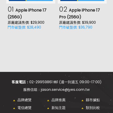
01
02
Apple iPhone 17
Apple iPhone 17
(256G)
Pro (256G)
(
原廠建議售價: $29,900
原廠建議售價: $39,900
原
門市破盤價: $28,490
門市破盤價: $36,790
門
客服電話：
02-29959861 轉1 (週一到週五 09:00-17:00)
jason.service@jyes.com.tw
品牌總覽
品牌推薦
縣市據點
電信總覽
新知主題
類別比較