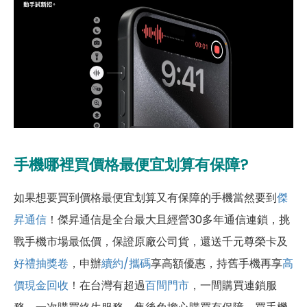
手機哪裡買價格最便宜划算有保障?
如果想要買到價格最便宜划算又有保障的手機當然要到
傑
昇通信
！傑昇通信是全台最大且經營30多年通信連鎖，挑
戰手機市場最低價，保證原廠公司貨，還送千元尊榮卡及
好禮抽獎卷
，申辦
續約/攜碼
享高額優惠，持舊手機再享
高
價現金回收
！在台灣有超過
百間門市
，一間購買連鎖服