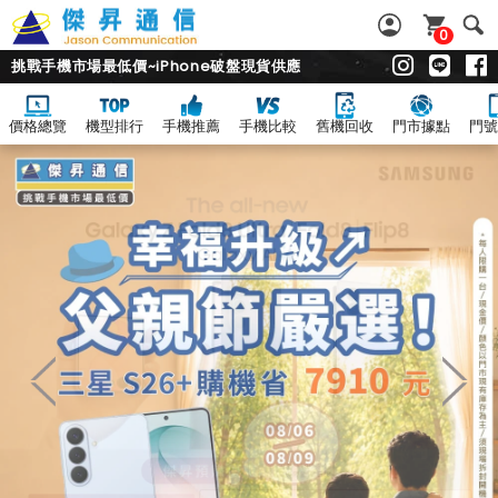
0
挑戰手機市場最低價~iPhone破盤現貨供應
價格總覽
機型排行
手機推薦
手機比較
舊機回收
門市據點
門號