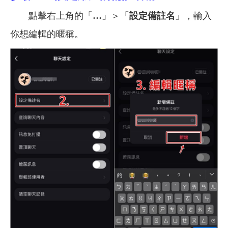
點擊右上角的「
…
」＞「
設定備註名
」，輸入
你想編輯的暱稱。