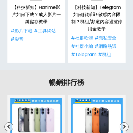
【科技新知】Hanime影
【科技新知】Telegram
戶
片如何下載？成人影片一
如何解鎖18+敏感內容限
鍵儲存教學
制？群組/頻道內容過濾停
用全教學
#影片下載
#工具網站
#社群軟體
#隱私安全
#影音
#社群小編
#網路熱議
#Telegram
#群組
暢銷排行榜