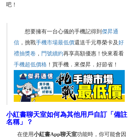
吧！
想要擁有一台心儀的手機記得到
傑昇通
信
，挑戰
手機市場最低價
還送千元尊榮卡及
好
禮抽獎卷
，
門號續約
再享高額優惠！快來看看
手機超低價格
！買手機．來傑昇．好節省！
小紅書聊天室如何為其他用戶自訂「備註
名稱」？
在使用
小紅書App聊天室
功能時，你可能會因