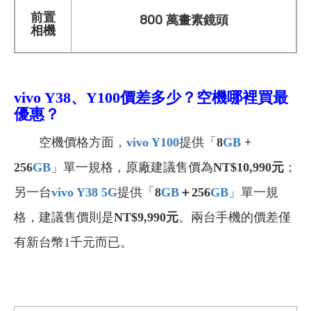
前置
800 萬畫素鏡頭
相機
vivo Y38、Y100
價差多少？空機哪裡買最
優惠？
空機價格方面，
vivo Y100
提供「
8
GB
+
256
GB
」單一規格，原廠建議售價為
NT$10,990元
；
另一台
vivo Y38 5G
提供「
8
GB
＋256
GB
」單一規
格，建議售價則是
NT$9,990元
。兩台手機的價差僅
有新台幣1千元而已。