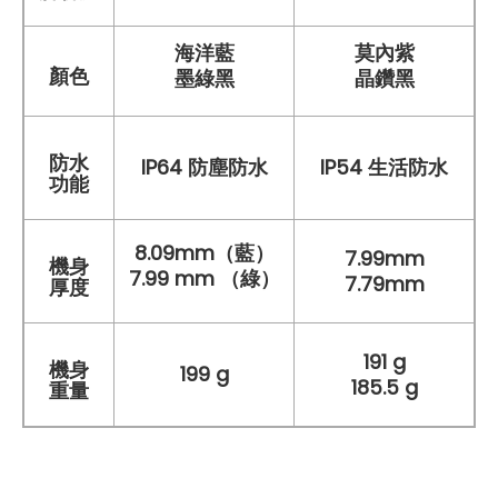
海洋藍
莫內紫
顏色
墨綠黑
晶鑽黑
防水
IP64 防塵防水
IP54 生活防水
功能
8.09mm（藍）
7.99mm
機身
7.99 mm （綠）
7.79mm
厚度
191 g
機身
199 g
185.5 g
重量