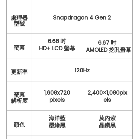
Snapdragon 4 Gen 2
處理器
型號
6.68 吋
6.67 吋
螢幕
HD+ LCD 螢幕
AMOLED 挖孔螢幕
120Hz
更新率
1,608x720
2,400×1,080pix
螢幕
pixels
els
解析度
海洋藍
莫內紫
顏色
墨綠黑
晶鑽黑