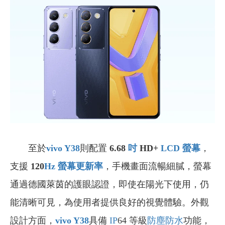
至於
vivo Y38
則配置
6.68
吋
HD+
LCD
螢幕
，
支援
120
Hz
螢幕更新率
，手機畫面流暢細膩，螢幕
通過德國萊茵的護眼認證，即使在陽光下使用，仍
能清晰可見，為使用者提供良好的視覺體驗。外觀
設計方面，
vivo Y38
具備
IP
64 等級
防塵防水
功能，