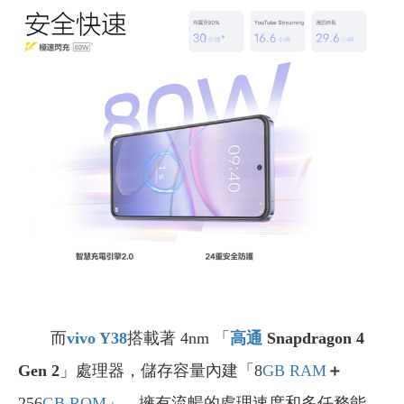
而
vivo Y38
搭載著 4nm 「
高通
Snapdragon 4
Gen 2
」處理器，儲存容量內建「8
GB
RAM
＋
256
GB
ROM
」，擁有流暢的處理速度和多任務能