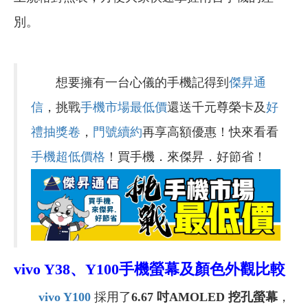
別。
想要擁有一台心儀的手機記得到
傑昇通
信
，挑戰
手機市場最低價
還送千元尊榮卡及
好
禮抽獎卷
，
門號續約
再享高額優惠！快來看看
手機超低價格
！買手機．來傑昇．好節省！
vivo
Y38
、Y100
手機螢幕及顏色外觀比較
vivo Y100
採用了
6.67 吋AMOLED 挖孔螢幕
，