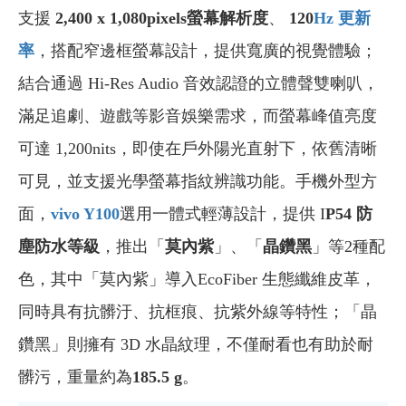
支援
2,400 x 1,080pixels螢幕解析度
、
120
Hz
更新
率
，搭配窄邊框螢幕設計，提供寬廣的視覺體驗；
結合通過 Hi-Res Audio 音效認證的立體聲雙喇叭，
滿足追劇、遊戲等影音娛樂需求，而螢幕峰值亮度
可達 1,200nits，即使在戶外陽光直射下，依舊清晰
可見，並支援光學螢幕指紋辨識功能。手機外型方
面，
vivo Y100
選用一體式輕薄設計，提供 I
P54
防
塵防水等級
，推出「
莫內紫
」、「
晶鑽黑
」等2種配
色，其中「莫內紫」導入EcoFiber 生態纖維皮革，
同時具有抗髒汙、抗框痕、抗紫外線等特性；「晶
鑽黑」則擁有 3D 水晶紋理，不僅耐看也有助於耐
髒污，重量約為
185.5 g
。