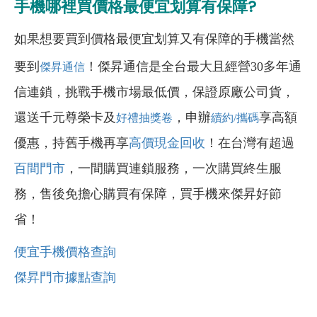
手機哪裡買價格最便宜划算有保障?
如果想要買到價格最便宜划算又有保障的手機當然
要到
！傑昇通信是全台最大且經營30多年通
傑昇通信
信連鎖，挑戰手機市場最低價，保證原廠公司貨，
還送千元尊榮卡及
，申辦
享高額
好禮抽獎卷
續約/攜碼
優惠，持舊手機再享
高價現金回收
！在台灣有超過
百間門市
，一間購買連鎖服務，一次購買終生服
務，售後免擔心購買有保障，買手機來傑昇好節
省！
便宜手機價格查詢
傑昇門市據點查詢