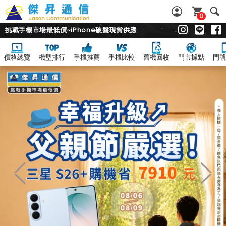
0
挑戰手機市場最低價~iPhone破盤現貨供應
價格總覽
機型排行
手機推薦
手機比較
舊機回收
門市據點
門號