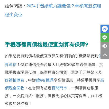
延伸閱讀：
2024手機續航力誰最強？華碩電競旗艦
穩坐寶位
手機哪裡買價格最便宜划算有保障?
如果想要買到價格最便宜划算又有保障的手機當然要到
傑
昇通信
！傑昇通信是全台最大且經營30多年通信連鎖，挑
戰手機市場最低價，保證原廠公司貨，還送千元尊榮卡及
好禮抽獎卷
，申辦
續約/攜碼
享高額優惠，持舊手機再享
高
價現金回收
！
在台灣有超過
百間門市
，一間購買連鎖服
務，一次購買終生服務，售後免擔心購買有保障，買手機
來傑昇好節省！