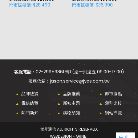
門市破盤價: $28,490
門市破盤價: $36,990
門
客服電話：
02-29959861 轉1 (週一到週五 09:00-17:00)
jason.service@jyes.com.tw
品牌總覽
品牌推薦
縣市據點
電信總覽
新知主題
類別比較
熱門新知
購物須知
網站導覽
傑昇通信 ALL RIGHTS RESERVED.
WEBDESIGN - GRNET
中文