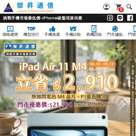
0
挑戰手機市場最低價~iPhone破盤現貨供應
價格總覽
機型排行
手機推薦
手機比較
舊機回收
門市據點
門號