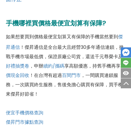
手機哪裡買價格最便宜划算有保障?
如果想要買到價格最便宜划算又有保障的手機當然要到
傑
昇通信
！傑昇通信是全台最大且經營30多年通信連鎖，挑
戰手機市場最低價，保證原廠公司貨，還送千元尊榮卡及
好禮抽獎卷
，申辦
續約/攜碼
享高額優惠，持舊手機再享
高
價現金回收
！
在台灣有超過
百間門市
，一間購買連鎖服
務，一次購買終生服務，售後免擔心購買有保障，買手機
來傑昇好節省！
便宜手機價格查詢
傑昇門市據點查詢