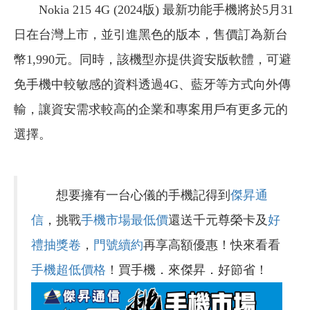
Nokia 215 4G (2024版) 最新功能手機將於5月31
日在台灣上市，並引進黑色的版本，售價訂為新台
幣1,990元。同時，該機型亦提供資安版軟體，可避
免手機中較敏感的資料透過4G、藍牙等方式向外傳
輸，讓資安需求較高的企業和專案用戶有更多元的
選擇。
想要擁有一台心儀的手機記得到
傑昇通
信
，挑戰
手機市場最低價
還送千元尊榮卡及
好
禮抽獎卷
，
門號續約
再享高額優惠！快來看看
手機超低價格
！買手機．來傑昇．好節省！