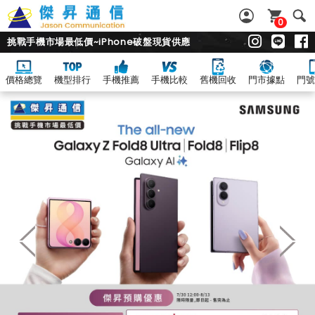
0
挑戰手機市場最低價~iPhone破盤現貨供應
價格總覽
機型排行
手機推薦
手機比較
舊機回收
門市據點
門號