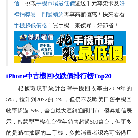
信
，挑戰
手機市場最低價
還送千元尊榮卡及
好
禮抽獎卷
，
門號續約
再享高額優惠！快來看看
手機超低價格
！買手機．來傑昇．好節省！
iPhone
中古機回收跌價排行榜Top20
根據環境部統計台灣手機回收率由2019年的
5%，拉升到2022的12%，但仍不及歐美日舊手機回
收率超過15%，全台最大連鎖通訊門市─傑昇通信表
示，智慧型手機在台灣年銷售超過500萬台，但更多
的是躺在抽屜的二手機，多數消費者認為可當備用