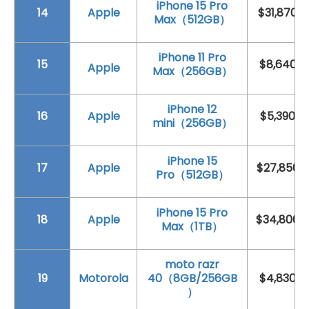
iPhone 15 Pro
14
Apple
$31,870
Max（512GB）
iPhone 11 Pro
15
$8,640
Apple
Max（256GB）
iPhone 12
16
Apple
$5,390
mini（256GB）
iPhone 15
17
Apple
$27,850
Pro（512GB）
iPhone 15 Pro
18
Apple
$34,800
Max（1TB）
moto razr
19
Motorola
40（8GB/256GB
$4,830
）