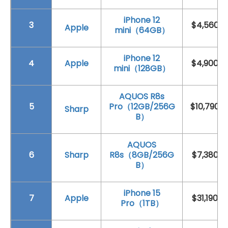
iPhone 12
3
$4,560
Apple
mini（64GB）
iPhone 12
4
Apple
$4,900
mini（128GB）
AQUOS R8s
5
Pro（12GB/256G
$10,790
Sharp
B）
AQUOS
6
Sharp
R8s（8GB/256G
$7,380
B）
iPhone 15
7
Apple
$31,190
Pro（1TB）