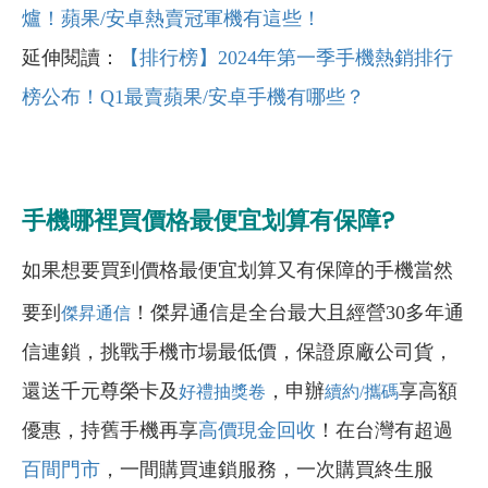
爐！蘋果/安卓熱賣冠軍機有這些！
延伸閱讀：
【排行榜】2024年第一季手機熱銷排行
榜公布！Q1最賣蘋果/安卓手機有哪些？
手機哪裡買價格最便宜划算有保障?
如果想要買到價格最便宜划算又有保障的手機當然
要到
！傑昇通信是全台最大且經營30多年通
傑昇通信
信連鎖，挑戰手機市場最低價，保證原廠公司貨，
還送千元尊榮卡及
，申辦
享高額
好禮抽獎卷
續約/攜碼
優惠，持舊手機再享
高價現金回收
！在台灣有超過
百間門市
，一間購買連鎖服務，一次購買終生服