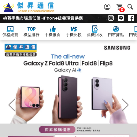
0
挑戰手機市場最低價~iPhone破盤現貨供應
價格總覽
機型排行
手機推薦
手機比較
舊機回收
門市據點
門號