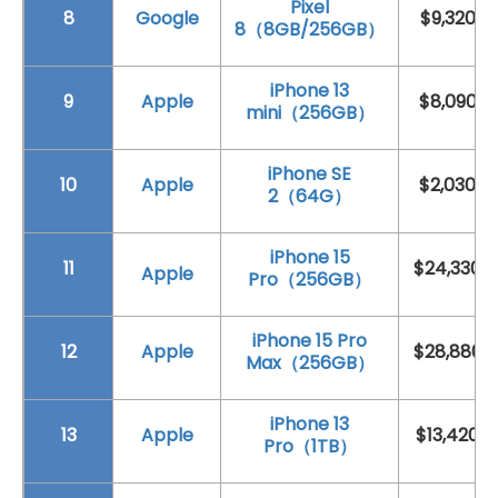
Pixel
8
Google
$9,320
8（8GB/256GB）
iPhone 13
9
Apple
$8,090
mini（256GB）
iPhone SE
10
Apple
$2,030
2（64G）
iPhone 15
11
$24,330
Apple
Pro（256GB）
iPhone 15 Pro
12
Apple
$28,880
Max（256GB）
iPhone 13
13
Apple
$13,420
Pro（1TB）