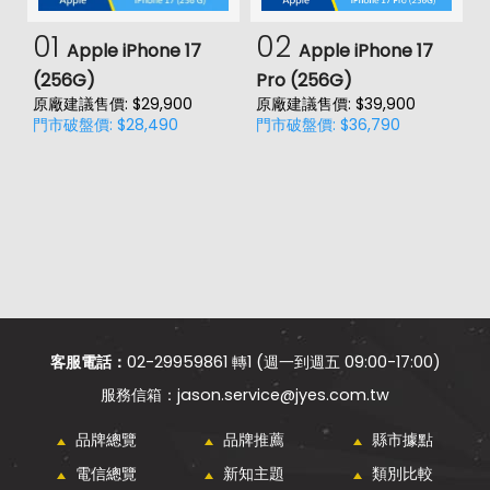
01
02
Apple iPhone 17
Apple iPhone 17
(256G)
Pro (256G)
(
原廠建議售價: $29,900
原廠建議售價: $39,900
原
門市破盤價: $28,490
門市破盤價: $36,790
門
客服電話：
02-29959861 轉1 (週一到週五 09:00-17:00)
jason.service@jyes.com.tw
品牌總覽
品牌推薦
縣市據點
電信總覽
新知主題
類別比較