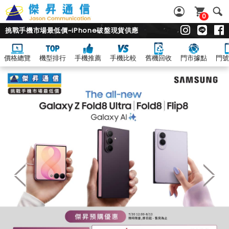
0
挑戰手機市場最低價~iPhone破盤現貨供應
價格總覽
機型排行
手機推薦
手機比較
舊機回收
門市據點
門號