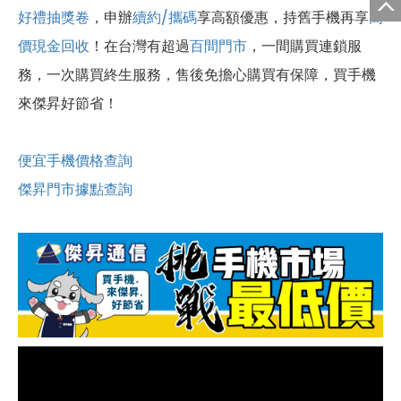
好禮抽獎卷
，申辦
續約/攜碼
享高額優惠，持舊手機再享
高
價現金回收
！
在台灣有超過
百間門市
，一間購買連鎖服
務，一次購買終生服務，售後免擔心購買有保障，買手機
來傑昇好節省！
便宜手機價格查詢
傑昇門市據點查詢