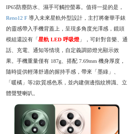
IP65防塵防水、濕手可觸控螢幕。值得一提的是，
Reno12 F
導入未來星軌外型設計，主打將奢華手錶
的靈感帶入手機背蓋上，呈現多角度光澤感，鏡頭
模組還設有「
星軌 LED 呼吸燈
」，可針對音樂、通
話、充電、通知等情境，自定義調節燈光顯示效
果。手機重量僅有 187g、搭配 7.69mm 機身厚度，
隨時提供輕薄舒適的握持手感，帶來「墨綠」、
「暖橘」等2款質感色系，並内建側邊指紋辨識、立
體聲雙喇叭。