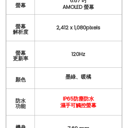
6.67 吋
螢幕
AMOLED 螢幕
螢幕
2,412 x 1,080pixels
解析度
螢幕
120Hz
更新率
墨綠
、
暖橘
顏色
IP65防塵防水
防水
濕手可觸控螢幕
功能
機身