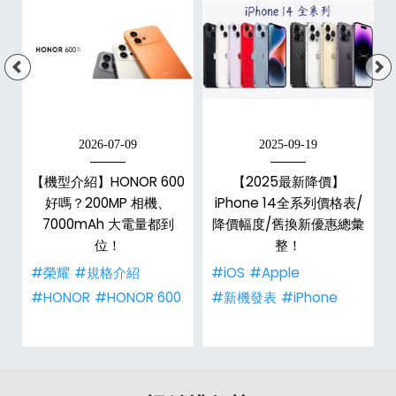
2026-07-09
2025-09-19
手
【機型介紹】HONOR 600
【2025最新降價】
h
好嗎？200MP 相機、
iPhone 14全系列價格表/
整
7000mAh 大電量都到
降價幅度/舊換新優惠總彙
位！
整！
#榮耀
#規格介紹
#iOS
#Apple
#HONOR
#HONOR 600
#新機發表
#iPhone