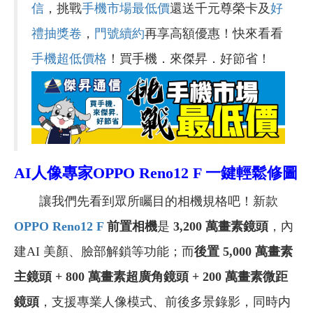
信
，挑戰
手機市場最低價
還送千元尊榮卡及
好
禮抽獎卷
，
門號續約
再享高額優惠！快來看看
手機超低價格
！買手機．來傑昇．好節省！
AI人像專家OPPO Reno12 F 一鍵輕鬆修圖
讓我們先看到眾所矚目的相機規格吧！新款
OPPO Reno12 F
前置相機
是
3,200 萬畫素鏡頭
，內
建AI 美顏、臉部解鎖等功能；而
後置 5,000 萬畫素
主鏡頭 + 800 萬畫素超廣角鏡頭 + 200 萬畫素微距
鏡頭
，支援專業人像模式、前後多景錄影，同時内