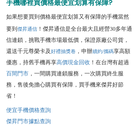
手機哪裡買價格最便宜划算有保障?
如果想要買到價格最便宜划算又有保障的手機當然
要到
！傑昇通信是全台最大且經營30多年通
傑昇通信
信連鎖，挑戰手機市場最低價，保證原廠公司貨，
還送千元尊榮卡及
，申辦
享高額
好禮抽獎卷
續約/攜碼
優惠，持舊手機再享
高價現金回收
！在台灣有超過
百間門市
，一間購買連鎖服務，一次購買終生服
務，售後免擔心購買有保障，買手機來傑昇好節
省！
便宜手機價格查詢
傑昇門市據點查詢