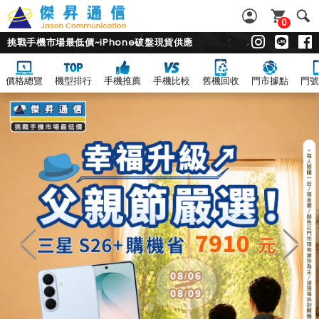
0
挑戰手機市場最低價~iPhone破盤現貨供應
價格總覽
機型排行
手機推薦
手機比較
舊機回收
門市據點
門號