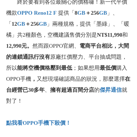
終於要看到各位最關心的價格囉！新一代平價
機款
OPPO Reno12 F
提供「
8
GB
＋256
GB
」、
「
12
GB
＋256
GB
」兩種規格，提供「墨綠」、「暖
橘」共2種顏色，空機建議售價分別是
NT$11,990
和
12,990
元
。
然而跟OPPO官網、
電商平台相比，大間
的連鎖通訊行沒有
原廠扛價壓力、平台抽成問題，
所以
能將空機價格壓到最低
；如果想用
最低價
購入
OPPO手機
，
又想現場確認商品的狀況，那麼選擇
在
台經營已30多年
、
擁有超過百間分店
的
傑昇通信
就
對了！
點我看OPPO
手機下殺價！