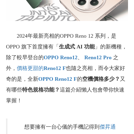
2024年最新亮相的OPPO Reno 12 系列，是
OPPO 旗下首度擁有「
生成式 AI 功能
」的新機種，
除了較早登台的
OPPO Reno12
、
Reno12 Pro
之
外，
價格更甜的
Reno12 F
也隨之亮相，而令大家好
奇的是，全新
OPPO Reno12 F
的
空機價格多少？
又
有哪些
特色規格功能？
這篇介紹懶人包會帶你快速
掌握！
想要擁有一台心儀的手機記得到
傑昇通