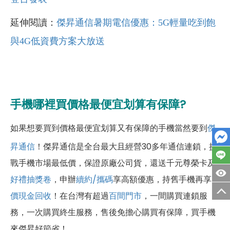
延伸閱讀：
傑昇通信暑期電信優惠：5G輕量吃到飽
與4G低資費方案大放送
手機哪裡買價格最便宜划算有保障?
如果想要買到價格最便宜划算又有保障的手機當然要到
傑
昇通信
！傑昇通信是全台最大且經營30多年通信連鎖，挑
戰手機市場最低價，保證原廠公司貨，還送千元尊榮卡及
好禮抽獎卷
，申辦
續約/攜碼
享高額優惠，持舊手機再享
高
價現金回收
！
在台灣有超過
百間門市
，一間購買連鎖服
務，一次購買終生服務，售後免擔心購買有保障，買手機
來傑昇好節省！