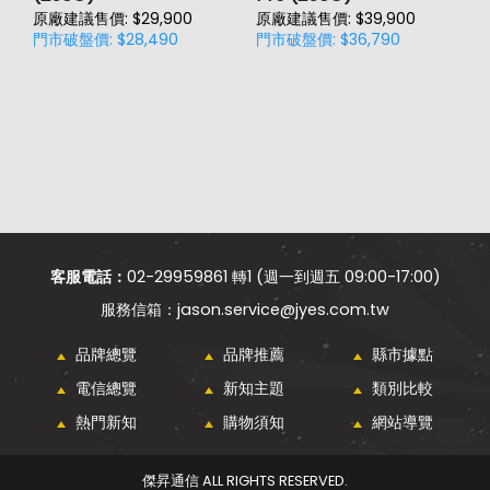
原廠建議售價: $29,900
原廠建議售價: $39,900
原
門市破盤價: $28,490
門市破盤價: $36,790
門
客服電話：
02-29959861 轉1 (週一到週五 09:00-17:00)
jason.service@jyes.com.tw
品牌總覽
品牌推薦
縣市據點
電信總覽
新知主題
類別比較
熱門新知
購物須知
網站導覽
傑昇通信 ALL RIGHTS RESERVED.