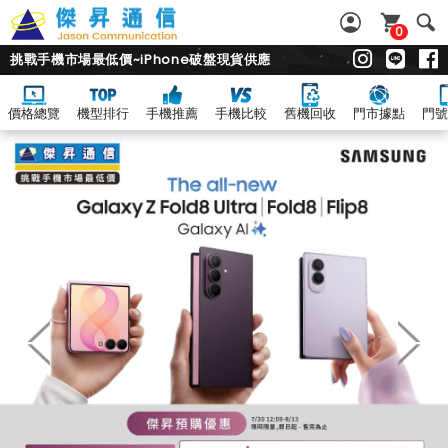
0
挑戰手機市場最低價~iPhone破盤現貨供應
價格總覽
機型排行
手機推薦
手機比較
舊機回收
門市據點
門號