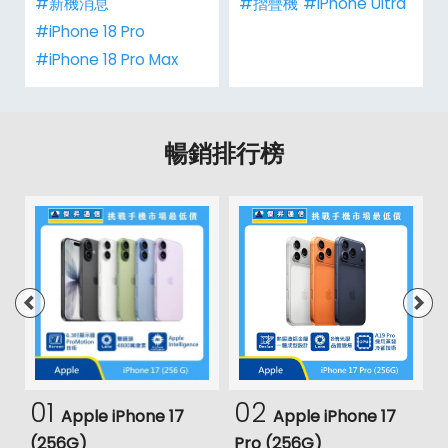
#新機消息
#摺疊機
#iPhone Ultra
#iPhone 18 Pro
#iPhone 18 Pro Max
暢銷排行榜
01
02
Apple iPhone 17
Apple iPhone 17
(256G)
Pro (256G)
(