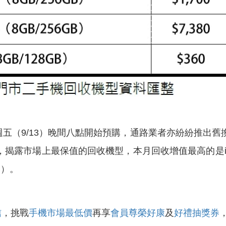
這週五（9/13）晚間八點開始預購，通路業者亦紛紛推出
露市場上最保值的回收機型，本月回收增值最高的是iPhone
B）。
信
，挑戰
手機市場最低價
再享
會員尊榮好康
及
好禮抽獎券