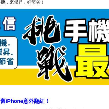
手機．來傑昇．好節省！
高！舊iPhone意外翻紅！