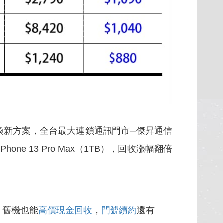
舊換新方案，全台最大連鎖通訊門市─傑昇通信
 13 Pro Max（1TB），回收漲幅翻倍
，舊機也能
高價現金回收
，
門號續約
還有