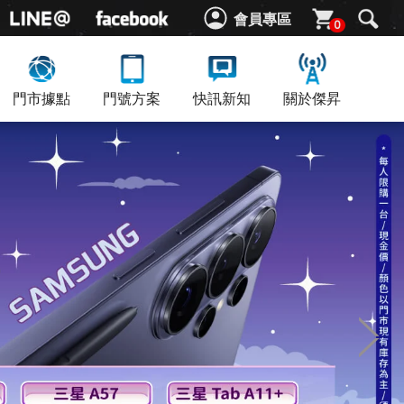
會員專區
0
門市據點
門號方案
快訊新知
關於傑昇