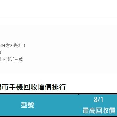
Phone意外翻紅！
升
量下滑近三成