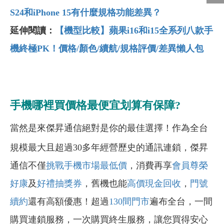
S24
和iPhone 15
有什麼規格功能差異？
延伸閱讀：
【機型比較】蘋果i16
和i15
全系列八款手
機終極PK
！價格/
顏色/
續航/
規格評價/
差異懶人包
手機哪裡買價格最便宜划算有保障?
當然是來傑昇通信絕對是你的最佳選擇！作為全台
規模最大且超過30多年經營歷史的通訊連鎖，傑昇
通信不僅
挑戰手機市場最低價
，消費再享
會員尊榮
好康
及
好禮抽獎券
，舊機也能
高價現金回收
，
門號
續約
還有高額優惠！超過
130間門市
遍布全台，一間
購買連鎖服務，一次購買終生服務，讓您買得安心