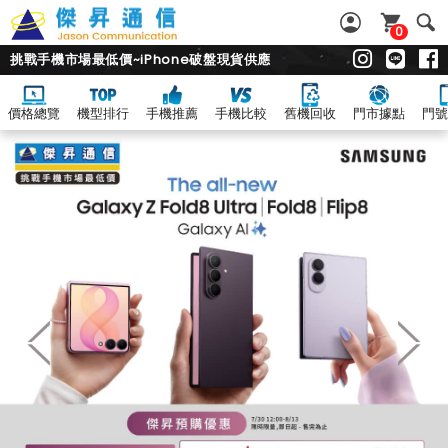
0
挑戰手機市場最低價~iPhone破盤現貨供應
價格總覽
機型排行
手機推薦
手機比較
舊機回收
門市據點
門號