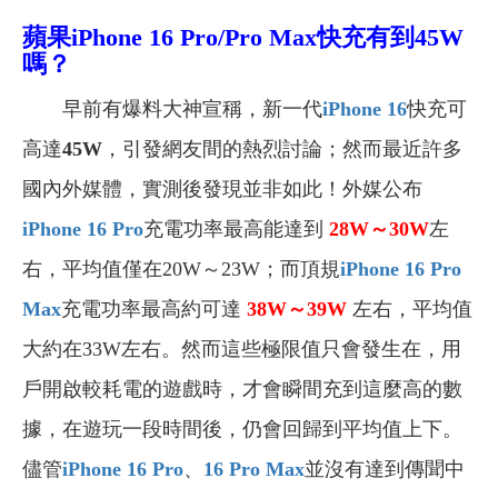
蘋果iPhone 16 Pro/Pro Max快充有到45W
嗎？
早前有爆料大神宣稱，新一代
iPhone 16
快充可
高達
45W
，引發網友間的熱烈討論；然而最近許多
國內外媒體，實測後發現並非如此！外媒公布
iPhone 16 Pro
充電功率最高能達到
28W
～30W
左
右，平均值僅在20W～23W；而頂規
iPhone 16 Pro
Max
充電功率最高約可達
38W
～39W
左右，平均值
大約在33W左右。然而這些極限值只會發生在，用
戶開啟較耗電的遊戲時，才會瞬間充到這麼高的數
據，在遊玩一段時間後，仍會回歸到平均值上下。
儘管
iPhone 16 Pro
、
16 Pro Max
並沒有達到傳聞中