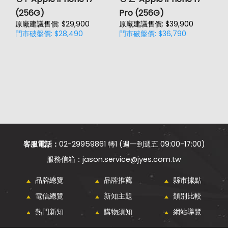
(256G)
Pro (256G)
(
原廠建議售價: $29,900
原廠建議售價: $39,900
原
門市破盤價: $28,490
門市破盤價: $36,790
門
客服電話：
02-29959861 轉1 (週一到週五 09:00-17:00)
jason.service@jyes.com.tw
品牌總覽
品牌推薦
縣市據點
電信總覽
新知主題
類別比較
熱門新知
購物須知
網站導覽