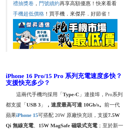
禮抽獎卷
，
門號續約
再享高額優惠！快來看看
手機超低價格
！買手機．來傑昇．好節省！
iPhone 16 Pro/15 Pro 系列充電速度多快？
支援快充多少？
這兩代手機均採用「
Type-C
」連接埠，Pro系列
都支援「
USB 3
」
，速度最高可達 10Gb/s。
前一代
蘋果
iPhone 15
可搭配 20W 原廠快充頭，支援
7.5W
Qi 無線充電
、
15W MagSafe 磁吸式充電
；至於新一