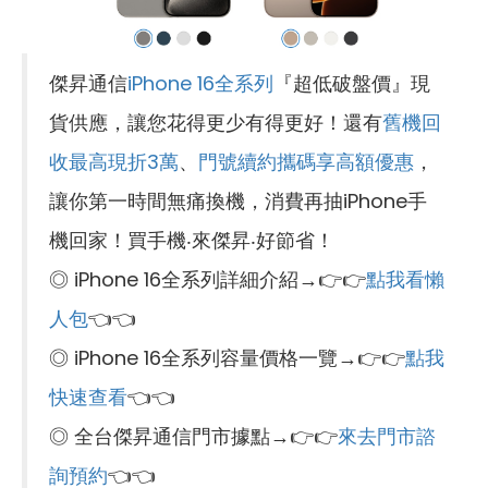
傑昇通信
iPhone 16全系列
『超低破盤價』現
貨供應，讓您花得更少有得更好！還有
舊機回
收最高現折3萬
、
門號續約攜碼享高額優惠
，
讓你第一時間無痛換機，消費再抽iPhone手
機回家！買手機‧來傑昇‧好節省！
◎ iPhone 16全系列詳細介紹→👉👉
點我看懶
人包
👈👈
◎ iPhone 16全系列容量價格一覽→👉👉
點我
快速查看
👈👈
◎ 全台傑昇通信門市據點→👉👉
來去門市諮
詢預約
👈👈