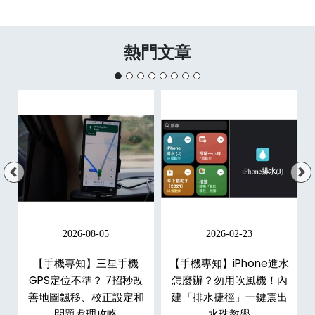
熱門文章
2026-08-05
2026-02-23
白
【手機專知】三星手機
【手機專知】iPhone進水
關
GPS定位不準？ 7招秒改
怎麼辦？勿用吹風機！內
整
善地圖飄移、校正設定和
建「排水捷徑」一鍵震出
問題處理攻略
水珠教學