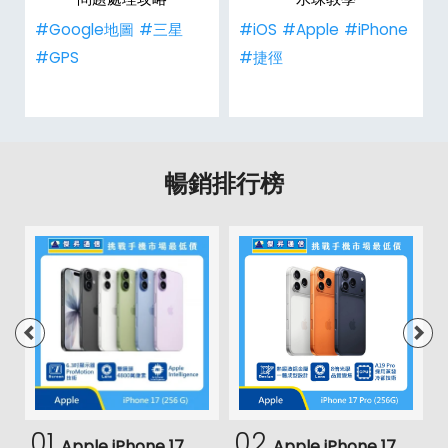
#Google地圖
#三星
#iOS
#Apple
#iPhone
#GPS
#捷徑
暢銷排行榜
01
02
Apple iPhone 17
Apple iPhone 17