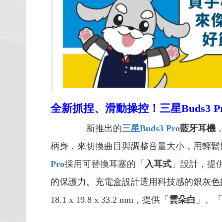
全新抓捏、滑動操控！三星Buds3 P
新推出的
三星Buds3 Pro
藍牙耳機
柄身，來切換曲目與調整音量大小，用輕鬆
Pro
採用可替換耳塞的「
入耳式
」設計，提
的保護力。充電盒設計選用科技感的銀灰色
18.1 x 19.8 x 33.2 mm，提供「
雲朵白
」、