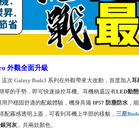
ro 外觀全面升級
，這次 Galaxy Buds3 系列在外觀帶來大改動，首度加入
耳
簡單的手勢，即可快速操控耳機。耳機柄還設有
LED動
供用戶穩固舒適的配戴體驗，機身具備
IP57 防塵防水
，能
搭配霧感透明上蓋，可看到耳機上半部的樣貌，
三星Buds
「
銀河灰
」共兩款顏色。