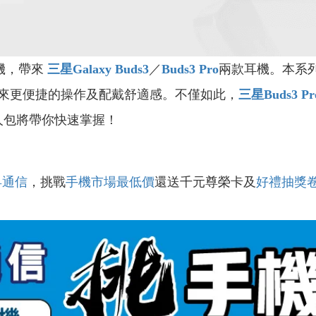
機，帶來
三星Galaxy Buds3
／
Buds3 Pro
兩款耳機。本系
來更便捷的操作及配戴舒適感。不僅如此，
三星Buds3 Pr
人包將帶你快速掌握！
昇通信
，挑戰
手機市場最低價
還送千元尊榮卡及
好禮抽獎
！