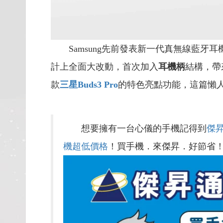
Samsung先前發表新一代真無線藍牙耳
計上全面大改動，首次加入
耳機柄
結構，帶
款
三星Buds3 Pro
的特色亮點功能，這篇懶
想要擁有一台心儀的手機記得到
傑
機超低價格
！買手機．來傑昇．好節省