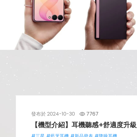
發布於
2024-10-30
7767
【機型介紹】耳機聽感+舒適度升級！
#三星
#藍牙耳機
#新品發表
#降噪耳機