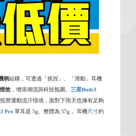
機柄
結構，可透過「抓捏」、「滑動」耳機
態燈效
，增添潮流與科技氛圍。
三星Buds3
抵禦運動流汗情境，面對下雨天也擁有足夠
3 Pro
單耳是 5g、整體為 57g， 耳機
尺寸
約