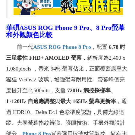
華碩ASUS ROG Phone 9 Pro、8 Pro螢幕
和外觀顏色比較
前一代
ASUS ROG Phone 8 Pro
，配置
6.78 吋
三星柔性 FHD+ AMOLED 螢幕
，解析度為2,400 x
1,080pixels ，帶來 94% 螢幕佔比，正面覆蓋康寧大
猩猩 Victus 2 玻璃，增強螢幕耐用性。螢幕峰值亮
度提升至 2,500nits，支援
720Hz
觸控採樣率
、
1~120Hz 自適應調整
與
最大 165Hz 螢幕更新率
，通
過 HDR10、Delta E<1 色彩準度認證，具備光線追
蹤、光學螢幕指紋辨識、護眼技術。手機外觀設計
部分，
Phone 8 Pro
背蓋選用玻璃材質製成，擁有比