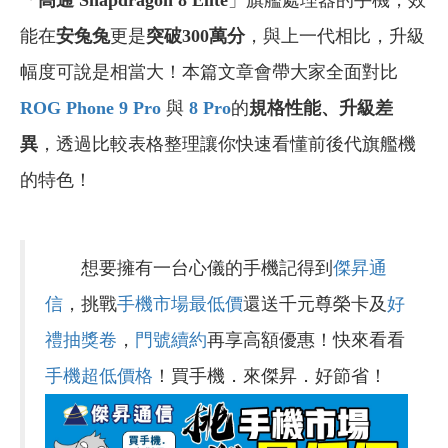
「
高通 Snapdragon 8 Elite
」旗艦處理器的手機，效
能在
安兔兔
更是
突破300萬分
，與上一代相比，升級
幅度可說是相當大！本篇文章會帶大家全面對比
ROG Phone 9 Pro
與
8 Pro
的
規格性能、升級差
異
，透過比較表格整理讓你快速看懂前後代旗艦機
的特色！
想要擁有一台心儀的手機記得到
傑昇通
信
，挑戰
手機市場最低價
還送千元尊榮卡及
好
禮抽獎卷
，
門號續約
再享高額優惠！快來看看
手機超低價格
！買手機．來傑昇．好節省！