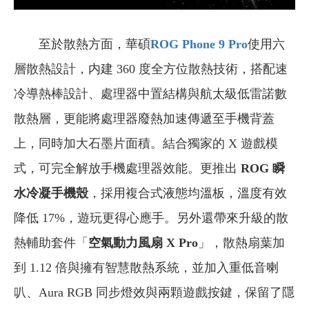
至於散熱方面，華碩
ROG Phone 9 Pro
使用六
層散熱設計，内建 360 度全方位散熱技術，搭配速
冷導熱棒設計、處理器中置結構與航太級低雷諾數
散熱層，更能將處理器廢熱加速傳遞至手機背蓋
上，同時加大石墨片面積。結合獨家的 X 遊戲模
式，可完全解放手機處理器效能。更推出
ROG 瞬
水冷凝手機殼
，採用複合式液態均溫板，溫度有效
降低 17%，遊玩更得心應手。另外還帶來升級的散
熱輔助套件「
空氣動力風扇 X Pro
」，散熱扇葉加
到 1.12 倍與擁有智慧散熱系統，並加入重低音喇
叭、Aura RGB 同步燈效與兩顆遊戲按鍵，保留了隱