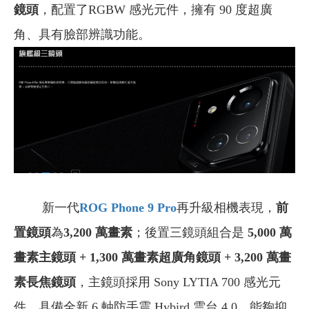
鏡頭
，配置了RGBW 感光元件，擁有 90 度超廣
角、具有臉部辨識功能。
新一代
ROG Phone 9 Pro
再升級相機表現，
前
置鏡頭
為
3,200 萬畫素
；後置三鏡頭組合是
5,000 萬
畫素主鏡頭 + 1,300 萬畫素超廣角鏡頭 + 3,200 萬畫
素長焦鏡頭
，主鏡頭採用 Sony LYTIA 700 感光元
件，具備全新 6 軸防手震 Hybird 雲台 4.0，能夠抑