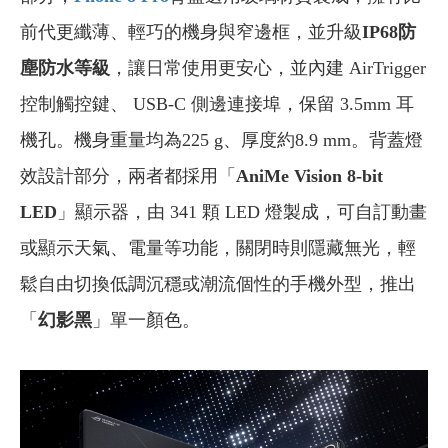
前代更纖薄、輕巧的機身與窄邊框，並升級
IP68防
塵防水等級
，讓日常使用更安心，並內建 AirTrigger
控制觸控鍵、 USB-C 側邊連接埠，保留 3.5mm 耳
機孔。機身重量均為225 g、厚度約8.9 mm。背蓋燈
效設計部分，兩者都採用「
AniMe Vision 8-bit
LED
」顯示器，由 341 顆 LED 燈製成，可自訂動畫
或顯示天氣、電量等功能，關閉時則隱藏無光，輕
鬆自由切換低調沉穩或潮流個性的手機外型，推出
「
幻影黑
」單一顏色。