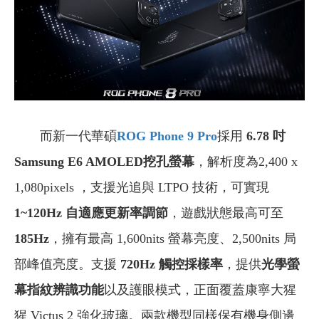
而新一代華碩
ROG Phone 9 Pro
採用
6.78 吋
Samsung E6 AMOLED挖孔螢幕
，解析度為2,400 x
1,080pixels ，支援光追與 LTPO 技術，可實現
1~120Hz 自適應更新率調節
，遊戲狀態最高可至
185Hz
，擁有最高 1,600nits 螢幕亮度、2,500nits 局
部峰值亮度。支援
720Hz 觸控採樣率
，提供
光學螢
幕指紋辨識功能
以及護眼模式，正面覆蓋康寧大猩
猩 Victus 2 強化玻璃。兩款機型同樣保有機身側邊