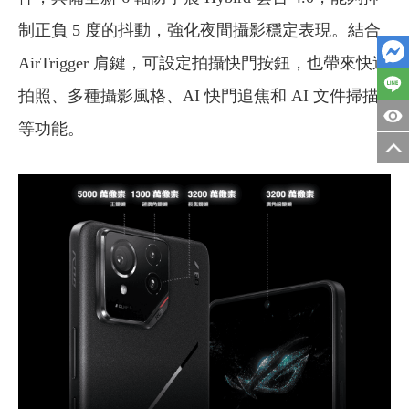
制正負 5 度的抖動，強化夜間攝影穩定表現。結合
AirTrigger 肩鍵，可設定拍攝快門按鈕，也帶來快速
拍照、多種攝影風格、AI 快門追焦和 AI 文件掃描
等功能。