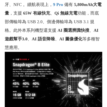
牙、NFC 。續航表現上，
9 Pro
備有
5,800mAh
大電
量
，支援
65W 有線快充
、
Qi 無線充電
功能，而底
部傳輸埠為 USB 2.0、側邊傳輸埠為 USB 3.1 規
格。此外本系列機型還支援
AI 圈選辨識快搜
、
AI
遊戲幫手3.0
、
AI 語音降噪
、
AI 圖像優化
等多種智
慧應用。