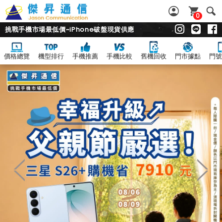
0
挑戰手機市場最低價~iPhone破盤現貨供應
價格總覽
機型排行
手機推薦
手機比較
舊機回收
門市據點
門號