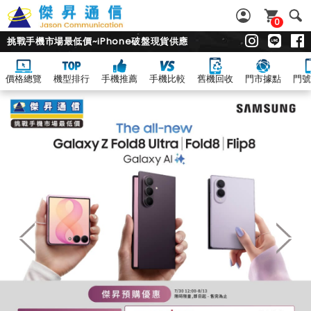
0
挑戰手機市場最低價~iPhone破盤現貨供應
價格總覽
機型排行
手機推薦
手機比較
舊機回收
門市據點
門號