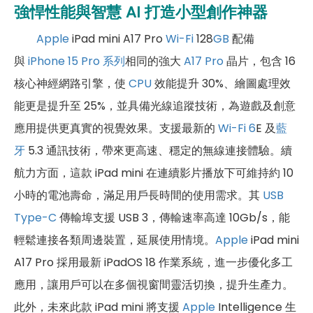
強悍性能與智慧 AI 打造小型創作神器
Apple
iPad mini A17 Pro
Wi-Fi
128
GB
配備
與
iPhone 15 Pro 系列
相同的強大
A17 Pro
晶片，包含 16
核心神經網路引擎，使
CPU
效能提升 30%、繪圖處理效
能更是提升至 25%，並具備光線追蹤技術，為遊戲及創意
應用提供更真實的視覺效果。支援最新的
Wi-Fi 6
E 及
藍
牙
5.3 通訊技術，帶來更高速、穩定的無線連接體驗。續
航力方面，這款 iPad mini 在連續影片播放下可維持約 10
小時的電池壽命，滿足用戶長時間的使用需求。其
USB
Type-C
傳輸埠支援 USB 3，傳輸速率高達 10Gb/s，能
輕鬆連接各類周邊裝置，延展使用情境。
Apple
iPad mini
A17 Pro 採用最新 iPadOS 18 作業系統，進一步優化多工
應用，讓用戶可以在多個視窗間靈活切換，提升生產力。
此外，未來此款 iPad mini 將支援
Apple
Intelligence 生