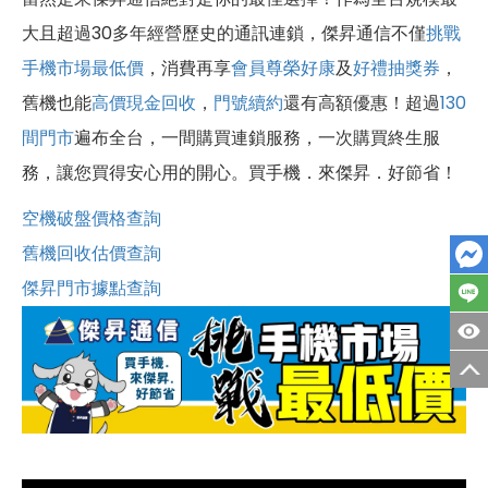
大且超過30多年經營歷史的通訊連鎖，傑昇通信不僅
挑戰
手機市場最低價
，消費再享
會員尊榮好康
及
好禮抽獎券
，
舊機也能
高價現金回收
，
門號續約
還有高額優惠！超過
130
間門市
遍布全台，一間購買連鎖服務，一次購買終生服
務，讓您買得安心用的開心。買手機．來傑昇．好節省！
空機破盤價格查詢
舊機回收估價查詢
傑昇門市據點查詢