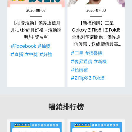
2026-08-07
2026-07-30
，
【抽獎活動】傑昇通信月
【新機預購】三星
購
月抽/粉絲月好禮－活動說
Galaxy Z Flip8 | Z Fold8
明/中獎名單
全系列預購開跑！傑昇通
信優惠，送總價值最高
#Facebook
#抽獎
$2,180 好禮
#三星
#摺疊機
禮
#直播
#中獎
#好禮
#傑昇通信
#新機
#預購禮
#Z Flip8 Z Fold8
暢銷排行榜