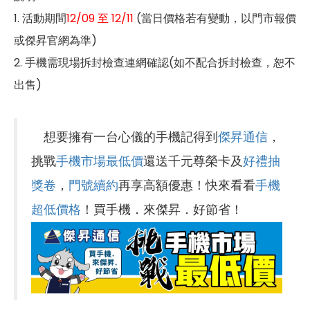
1. 活動期間
12/09 至 12/11
(當日價格若有變動，以門市報價
或傑昇官網為準)
2. 手機需現場拆封檢查連網確認(如不配合拆封檢查，恕不
出售)
想要擁有一台心儀的手機記得到
傑昇通信
，
挑戰
手機市場最低價
還送千元尊榮卡及
好禮抽
獎卷
，
門號續約
再享高額優惠！快來看看
手機
超低價格
！買手機．來傑昇．好節省！