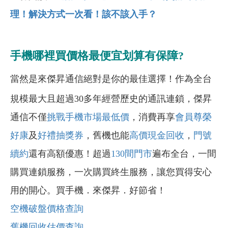
理！解決方式一次看！該不該入手？
手機哪裡買價格最便宜划算有保障?
當然是來傑昇通信絕對是你的最佳選擇！作為全台
規模最大且超過30多年經營歷史的通訊連鎖，傑昇
通信不僅
挑戰手機市場最低價
，消費再享
會員尊榮
好康
及
好禮抽獎券
，舊機也能
高價現金回收
，
門號
續約
還有高額優惠！超過
130間門市
遍布全台，一間
購買連鎖服務，一次購買終生服務，讓您買得安心
用的開心。買手機．來傑昇．好節省！
空機破盤價格查詢
舊機回收估價查詢