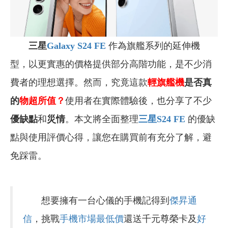
三星
Galaxy S24 FE
作為旗艦系列的延伸機
型，以更實惠的價格提供部分高階功能，是不少消
費者的理想選擇。然而，究竟這款
輕旗艦機
是否真
的
物超所值？
使用者在實際體驗後，也分享了不少
優缺點
和
災情
。本文將全面整理
三星S24 FE
的優缺
點與使用評價心得，讓您在購買前有充分了解，避
免踩雷。
想要擁有一台心儀的手機記得到
傑昇通
信
，挑戰
手機市場最低價
還送千元尊榮卡及
好