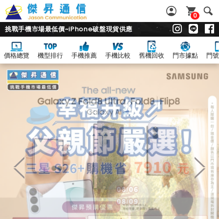
0
挑戰手機市場最低價~iPhone破盤現貨供應
價格總覽
機型排行
手機推薦
手機比較
舊機回收
門市據點
門號