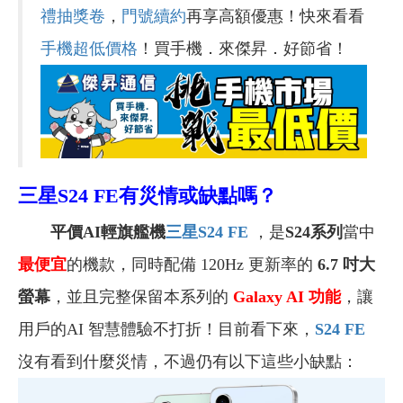
禮抽獎卷
，
門號續約
再享高額優惠！快來看看
手機超低價格
！買手機．來傑昇．好節省！
三星S24 FE
有災情或缺點嗎？
平價AI輕旗艦機
三星S24 FE
，是
S24系列
當中
最便宜
的機款，同時配備 120Hz 更新率的
6.7 吋大
螢幕
，並且完整保留本系列的
Galaxy AI 功能
，讓
用戶的AI 智慧體驗不打折！目前看下來，
S24 FE
沒有看到什麼災情，不過仍有以下這些小缺點：