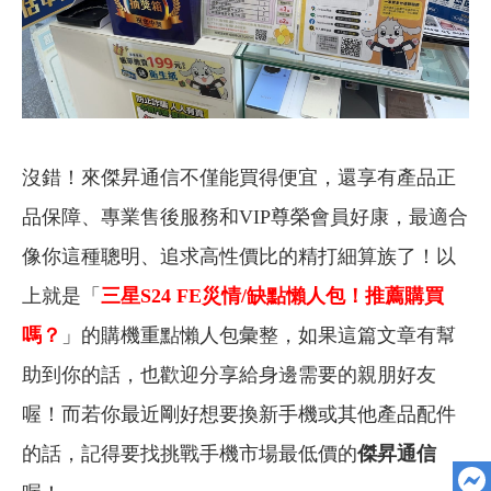
沒錯！來傑昇通信不僅能買得便宜，還享有產品正
品保障、專業售後服務和VIP尊榮會員好康，最適合
像你這種聰明、追求高性價比的精打細算族了！以
上就是「
三星S24 FE
災情/缺點懶人包！推薦購買
嗎？
」的購機重點懶人包彙整，如果這篇文章有幫
助到你的話，也歡迎分享給身邊需要的親朋好友
喔！而若你最近剛好想要換新手機或其他產品配件
的話，記得要找挑戰手機市場最低價的
傑昇通信