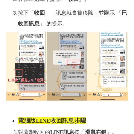
按下「
收回
」，訊息就會被移除，並顯示 「
已
收回訊息
」 的提示。
電腦版LINE收回訊息步驟
對著想收回的
LINE訊息
按「
滑鼠右鍵
」。