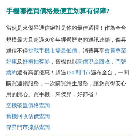
手機哪裡買價格最便宜划算有保障?
當然是來傑昇通信絕對是你的最佳選擇！作為全台
規模最大且超過30多年經營歷史的通訊連鎖，傑昇
通信不僅
挑戰手機市場最低價
，消費再享
會員尊榮
好康
及
好禮抽獎券
，舊機也能
高價現金回收
，
門號
續約
還有高額優惠！超過
130間門市
遍布全台，一間
購買連鎖服務，一次購買終生服務，讓您買得安心
用的開心。買手機．來傑昇．好節省！
空機破盤價格查詢
舊機回收估價查詢
傑昇門市據點查詢