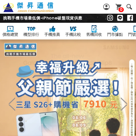
0
挑戰手機市場最低價~iPhone破盤現貨供應
價格總覽
機型排行
手機推薦
手機比較
舊機回收
門市據點
門號