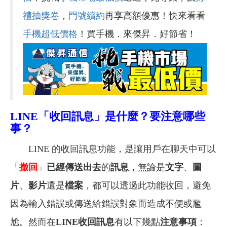
禮抽獎卷
，
門號續約
再享高額優惠！快來看看
手機超低價格
！買手機．來傑昇．好節省！
LINE
「收回訊息」是什麼？要注意哪些
事？
LINE 的收回訊息功能，是讓用戶在聊天中可以
「
撤回
」
已經傳送出去
的
訊息，
無論是
文字
、
圖
片
、
影片
還是
檔案
，都可以透過此功能收回，避免
因為輸入錯誤或傳送給錯誤對象而造成不便或尷
尬。然而在
LINE收回訊息
有以下幾點
注意事項
：