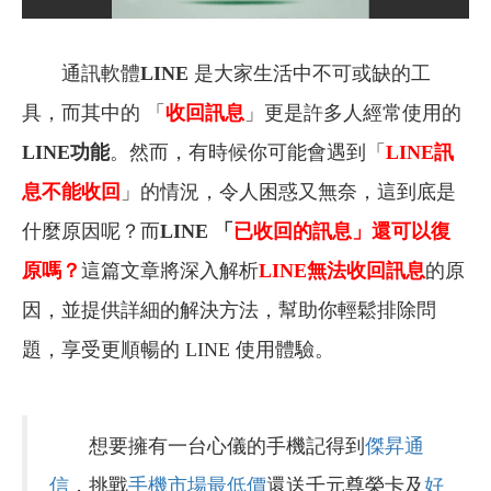
通訊軟體
LINE
是大家生活中不可或缺的工
具，而其中的 「
收回訊息
」更是許多人經常使用的
LINE功能
。然而，有時候你可能會遇到「
LINE訊
息不能收回
」的情況，令人困惑又無奈，這到底是
什麼原因呢？而
LINE 「
已收回的訊息
」還可以復
原嗎？
這篇文章將深入解析
LINE無法收回訊息
的原
因，並提供詳細的解決方法，幫助你輕鬆排除問
題，享受更順暢的 LINE 使用體驗。
想要擁有一台心儀的手機記得到
傑昇通
信
，挑戰
手機市場最低價
還送千元尊榮卡及
好