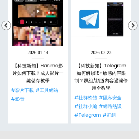
2026-01-14
2026-02-23
【科技新知】Hanime影
【科技新知】Telegram
戶
片如何下載？成人影片一
如何解鎖18+敏感內容限
鍵儲存教學
制？群組/頻道內容過濾停
用全教學
#影片下載
#工具網站
#社群軟體
#隱私安全
#影音
#社群小編
#網路熱議
#Telegram
#群組