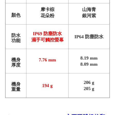
摩卡棕
山海青
顏色
花朵粉
銀河紫
IP69 防塵防水
防水
IP64 防塵防水
濕手可觸控螢幕
功能
8.19 mm
機身
7.76 mm
8.09 mm
厚度
206 g
機身
194 g
205 g
重量