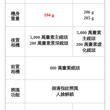
206 g
機身
194 g
205 g
重量
5,000 萬畫素
5,000 萬畫素主鏡頭
主鏡頭
後置
200 萬畫素景深鏡頭
200 萬畫素虛
相機
化鏡頭
前置
800 萬畫素鏡頭
相機
側邊指紋辨識
辨識
人臉解鎖
功能