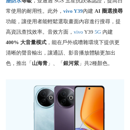
塵防水
等級
，並通過 SGS 五星抗跌落認證，提高日
常使用的耐用性。此外，
vivo Y39
內建
AI 圈選搜尋
功能，讓使用者能輕鬆選取畫面內容進行搜尋，提
高資訊查找效率。音效方面，
vivo
Y39
5G
內建
400% 大音量模式
，能在戶外或嘈雜環境下提供更
清晰的聲音輸出，讓通話、影音播放體驗更加出
色，推出「
山海青
」、「
銀河紫
」共2種顏色。