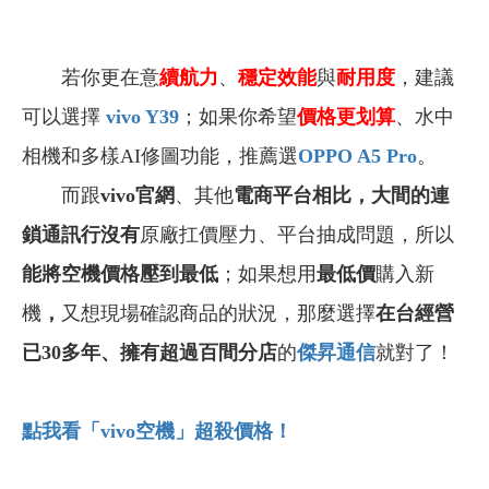
若你更在意
續航力
、
穩定效能
與
耐用度
，建議
可以選擇
vivo Y39
；如果你希望
價格更划算
、水中
相機和多樣AI修圖功能，推薦選
OPPO A5 Pro
。
而跟
vivo官網
、其他
電商平台相比，大間的連
鎖通訊行沒有
原廠扛價壓力、平台抽成問題，所以
能將空機價格壓到最低
；如果想用
最低價
購入新
機
，
又想現場確認商品的狀況，那麼選擇
在台經營
已30多年、擁有超過百間分店
的
傑昇通信
就對了！
點我看「vivo
空機」超殺價格！