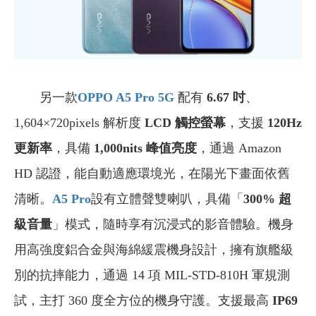
另一款
OPPO A5 Pro 5G
配有
6.67 吋
、
1,604×720pixels 解析度
LCD 觸控螢幕
，支援
120Hz
更新率
，具備
1,000nits 峰值亮度
，通過 Amazon
HD 認證，能自動適應環境光，在陽光下畫面依舊
清晰。
A5 Pro
設有立體聲雙喇叭，具備「
300% 超
級音量
」模式，隨時享有沉浸式的影音體驗。機身
用高強度鋁合金與海綿緩震機身設計，擁有旗艦級
別的抗摔能力，通過 14 項 MIL-STD-810H 軍規測
試，主打 360 度全方位的機身守護。支援最高
IP69