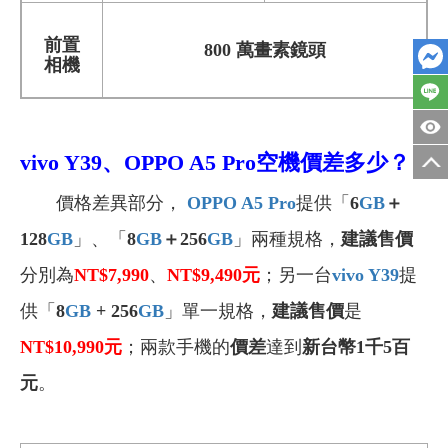
前置
800 萬畫素鏡頭
相機
vivo Y39
、OPPO A5 Pro空機價差多少？
價格差異部分，
OPPO A5 Pro
提供「
6
GB
＋
128
GB
」、「
8
GB
＋256
GB
」兩種規格，
建議售價
分別為
NT$7,990
、
NT$9,490
元
；另一台
vivo Y39
提
供「
8
GB
+ 256
GB
」單一規格，
建議售價
是
NT$10,990
元
；兩款手機的
價差
達到
新台幣1千5百
元
。