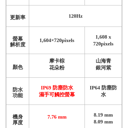
120Hz
更新率
1,608 x
螢幕
1,604×720pixels
720pixels
解析度
摩卡棕
山海青
顏色
花朵粉
銀河紫
IP69 防塵防水
IP64 防塵防
防水
濕手可觸控螢幕
水
功能
8.19 mm
機身
7.76 mm
8.09 mm
厚度