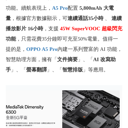
功能。續航表現上，
A5 Pro
配置
5,800mAh 大電
量
，根據官方數據顯示，可
連續通話35小時
、
連續
播放影片 16小時
，支援
45W SuperVOOC
超級閃充
功能
，只需花費35分鐘即可充至50%電量。值得一
提的是，
OPPO A5 Pro
內建一系列豐富的 AI 功能，
智慧助理方面，擁有「
文件摘要
」、「
AI 改寫助
手
」、「
螢幕翻譯
」、「
智慧排版
」等應用。