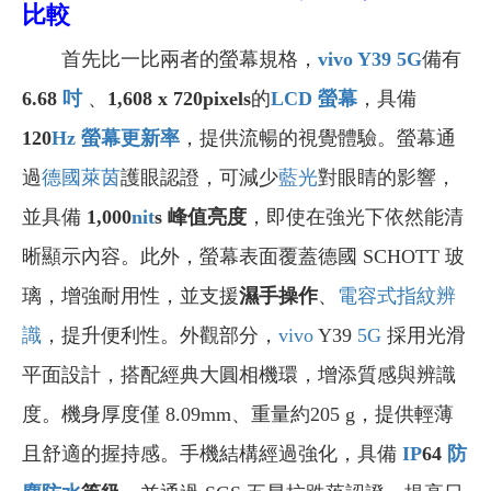
比較
首先比一比兩者的螢幕規格，
vivo Y39 5G
備有
6.68
吋
、
1,608 x 720pixels
的
LCD
螢幕
，具備
120
Hz
螢幕更新率
，提供流暢的視覺體驗。螢幕通
過
德國萊茵
護眼認證，可減少
藍光
對眼睛的影響，
並具備
1,000
nit
s
峰值亮度
，即使在強光下依然能清
晰顯示內容。此外，螢幕表面覆蓋德國 SCHOTT 玻
璃，增強耐用性，並支援
濕手操作
、
電容式指紋辨
識
，提升便利性。外觀部分，
vivo
Y39
5G
採用光滑
平面設計，搭配經典大圓相機環，增添質感與辨識
度。機身厚度僅 8.09mm、重量約205 g，提供輕薄
且舒適的握持感。手機結構經過強化，具備
IP
64
防