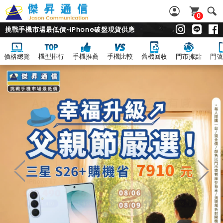
0
挑戰手機市場最低價~iPhone破盤現貨供應
價格總覽
機型排行
手機推薦
手機比較
舊機回收
門市據點
門號