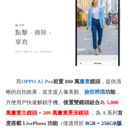
而
OPPO A5 Pro
前置 800 萬
畫素
鏡頭
，提供清
晰的自拍效果，並支援人像美顏、
臉部辨識
功能
，
方便用戶快速解鎖手機。
後置雙鏡頭組合
為
5,000
萬畫素主鏡頭 + 200 萬畫素景深鏡頭
，為 A 系列
首
度搭載 LivePhoto 功能
（僅適用於
8GB + 256GB
版