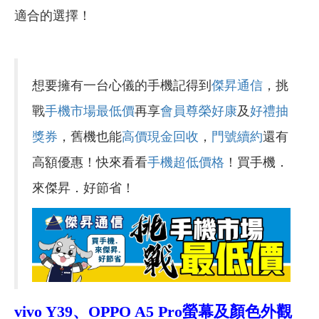
適合的選擇！
想要擁有一台心儀的手機記得到
傑昇通信
，挑
戰
手機市場最低價
再享
會員尊榮好康
及
好禮抽
獎券
，舊機也能
高價現金回收
，
門號續約
還有
高額優惠！快來看看
手機超低價格
！買手機．
來傑昇．好節省！
vivo Y39
、OPPO A5 Pro螢幕及顏色外觀