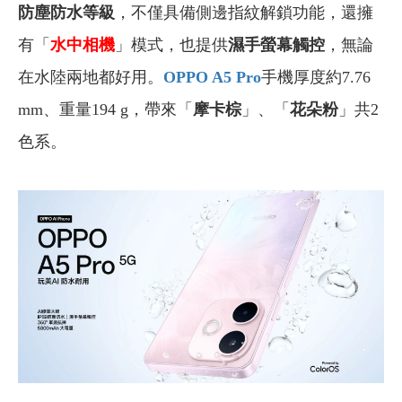
防塵防水等級
，不僅具備側邊指紋解鎖功能，還擁
有「
水中相機
」模式，也提供
濕手螢幕觸控
，無論
在水陸兩地都好用。
OPPO A5 Pro
手機厚度約7.76
mm、重量194 g，帶來「
摩卡棕
」、「
花朵粉
」共2
色系。