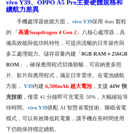
vivo Y39
、OPPO A5 Pro主要硬體規格和
續航力差異
手機處理器效能方面，
vivo Y39
採用 4nm 製程
的 「
高通Snapdragon 4 Gen 2
」八核心處理器，具
備高效能與低功耗特性，可提供流暢的日常操作與
多工處理能力。儲存容量內建「
8GB RAM＋256GB
ROM
」，確保應用程式切換順暢，可容納更多照
片、影片與應用程式，滿足日常需求。在電池續航
方面，
Y39
內建
6,500mAh
超大電池
，支援
44W 快
充技術
，僅需 41 分鐘即可充電至 50%，大幅縮短等
待時間。
vivo Y39
搭配 AI 智慧省電技術、睡眠省電
模式，可以有效降低耗電量，讓手機在長時間使用
下仍能保持穩定續航。