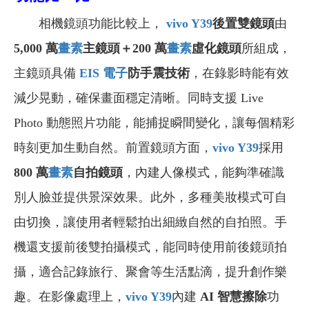
相機鏡頭功能比較上，
vivo Y39
後置雙鏡頭
由
5,000 萬
畫素
主鏡頭＋200 萬
畫素
虛化鏡頭
所組成，
主鏡頭具備
EIS
電子
防手震技術
，在錄影時能有效
減少晃動，確保畫面穩定清晰。同時支援 Live
Photo 動態照片功能，能捕捉瞬間變化，讓每個精彩
時刻更加生動自然。前置鏡頭方面，
vivo Y39
採用
800 萬
畫素
自拍鏡頭
，內建人像模式，能夠準確識
別人臉並提供景深效果。此外，多種美妝模式可自
由切換，讓使用者輕鬆拍出細緻自然的自拍照。手
機還支援前後雙拍攝模式，能同時使用前後鏡頭拍
攝，適合記錄旅行、聚會等生活點滴，提升創作樂
趣。在影像處理上，
vivo Y39
內建
AI 智慧擦除
功