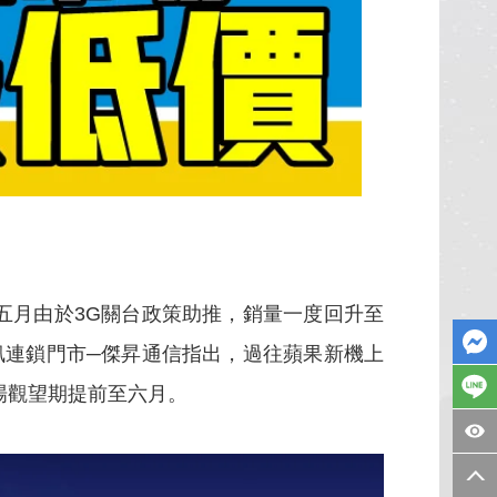
，五月由於3G關台政策助推，銷量一度回升至
通訊連鎖門市─傑昇通信指出，過往蘋果新機上
場觀望期提前至六月。