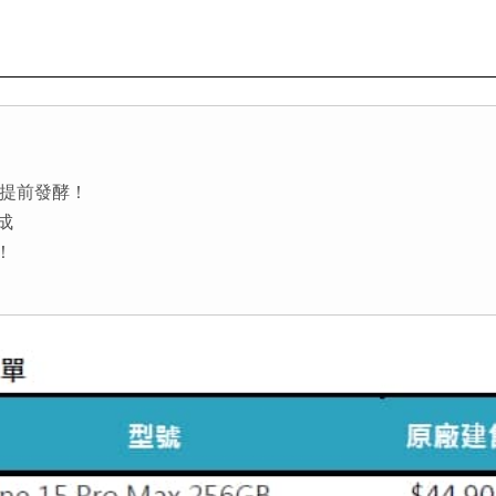
潮提前發酵！
成
！