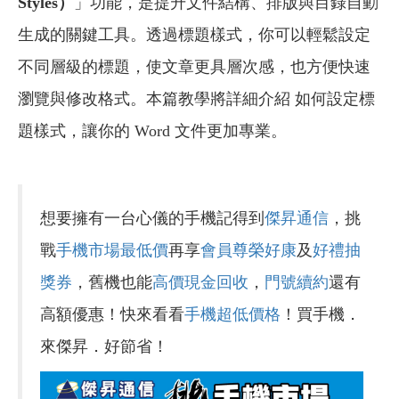
Styles）
」功能，是提升文件結構、排版與目錄自動
生成的關鍵工具。透過標題樣式，你可以輕鬆設定
不同層級的標題，使文章更具層次感，也方便快速
瀏覽與修改格式。本篇教學將詳細介紹 如何設定標
題樣式，讓你的 Word 文件更加專業。
想要擁有一台心儀的手機記得到
傑昇通信
，挑
戰
手機市場最低價
再享
會員尊榮好康
及
好禮抽
獎券
，舊機也能
高價現金回收
，
門號續約
還有
高額優惠！快來看看
手機超低價格
！買手機．
來傑昇．好節省！