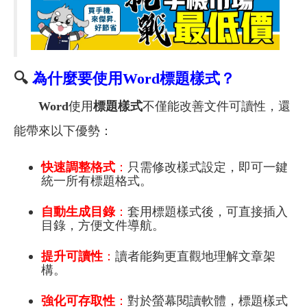
🔍
為什麼要使用
Word
標題樣式？
Word
使用
標題樣式
不僅能改善文件可讀性，還
能帶來以下優勢：
快速調整格式
：
只需修改樣式設定，即可一鍵
統一所有標題格式。
自動生成目錄
：
套用標題樣式後，可直接插入
目錄，方便文件導航。
提升可讀性
：
讀者能夠更直觀地理解文章架
構。
強化可存取性
：
對於螢幕閱讀軟體，標題樣式