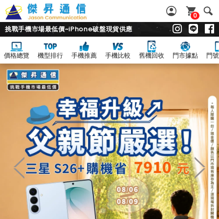
0
挑戰手機市場最低價~iPhone破盤現貨供應
價格總覽
機型排行
手機推薦
手機比較
舊機回收
門市據點
門號