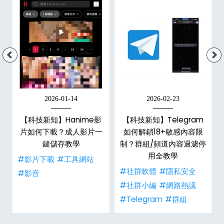
2026-01-14
2026-02-23
【科技新知】Hanime影
【科技新知】Telegram
戶
片如何下載？成人影片一
如何解鎖18+敏感內容限
鍵儲存教學
制？群組/頻道內容過濾停
用全教學
#影片下載
#工具網站
#社群軟體
#隱私安全
#影音
#社群小編
#網路熱議
#Telegram
#群組