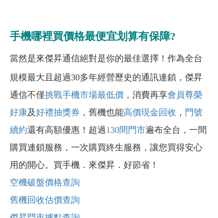
手機哪裡買價格最便宜划算有保障?
當然是來傑昇通信絕對是你的最佳選擇！作為全台
規模最大且超過30多年經營歷史的通訊連鎖，傑昇
通信不僅
挑戰手機市場最低價
，消費再享
會員尊榮
好康
及
好禮抽獎券
，舊機也能
高價現金回收
，
門號
續約
還有高額優惠！超過
130間門市
遍布全台，一間
購買連鎖服務，一次購買終生服務，讓您買得安心
用的開心。買手機．來傑昇．好節省！
空機破盤價格查詢
舊機回收估價查詢
傑昇門市據點查詢