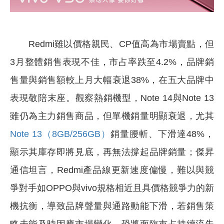
Redmi
雖以價格親民、CP值高為市場賣點，但
3月整體銷售表現不佳，市占率跌至4.2%，品牌銷
售量與銷售額較上月大幅衰退38%，在五大品牌中
表現敬陪末座。觀察熱銷機型，Note 14與Note 13
雖仍為主力銷售商品，但單機銷量明顯衰退，尤其
Note 13（8GB/256GB）
銷量腰斬、下滑達48%，
顯示其庫存即將見底，再無法撐起品牌銷量；傑昇
通信坦言，Redmi產品線更新速度偏慢，難以與競
爭對手如OPPO與vivo規格相近且具價格競爭力的新
機抗衡，導致品牌聲量與通路動能下滑，若銷售策
略未能及時因應市場變化，恐將面臨市占持續流失