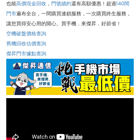
也能
高價現金回收
，
門號續約
還有高額優惠！超過
140間
門市
遍布全台，一間購買連鎖服務，一次購買終生服務，
讓您買得安心用的開心。買手機．來傑昇．好節省！
空機破盤價格查詢
舊機回收估價查詢
傑昇門市據點查詢