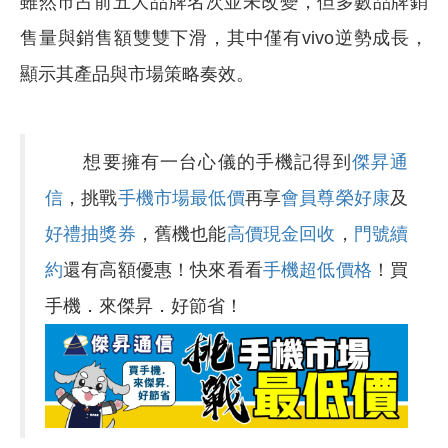
雖然市占前五大品牌名次並未改變，但多數品牌銷
售量與銷售額雙雙下滑，其中僅有vivo逆勢成長，
顯示其產品與市場策略奏效。
想要擁有一台心儀的手機記得到
傑昇通
信
，挑戰
手機市場最低價
再享
會員尊榮好康
及
好禮抽獎券
，舊機也能
高價現金回收
，
門號續
約
還有高額優惠！快來看看
手機超低價格
！買
手機．來傑昇．好節省！