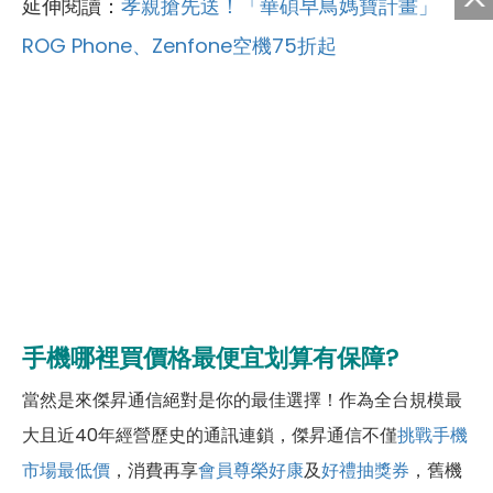
延伸閱讀：
孝親搶先送！「華碩早鳥媽寶計畫」
ROG Phone、Zenfone空機75折起
手機哪裡買價格最便宜划算有保障?
當然是來傑昇通信絕對是你的最佳選擇！作為全台規模最
大且近40年經營歷史的通訊連鎖，傑昇通信不僅
挑戰手機
市場最低價
，消費再享
會員尊榮好康
及
好禮抽獎券
，舊機