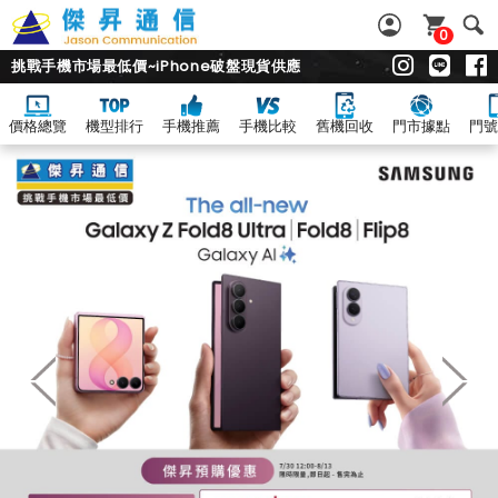
0
挑戰手機市場最低價~iPhone破盤現貨供應
價格總覽
機型排行
手機推薦
手機比較
舊機回收
門市據點
門號