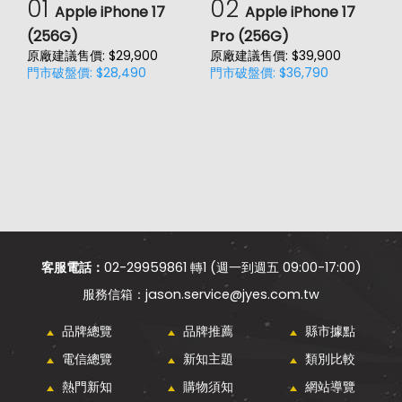
01
02
Apple iPhone 17
Apple iPhone 17
(256G)
Pro (256G)
(
原廠建議售價: $29,900
原廠建議售價: $39,900
原
門市破盤價: $28,490
門市破盤價: $36,790
門
客服電話：
02-29959861 轉1 (週一到週五 09:00-17:00)
jason.service@jyes.com.tw
品牌總覽
品牌推薦
縣市據點
電信總覽
新知主題
類別比較
熱門新知
購物須知
網站導覽