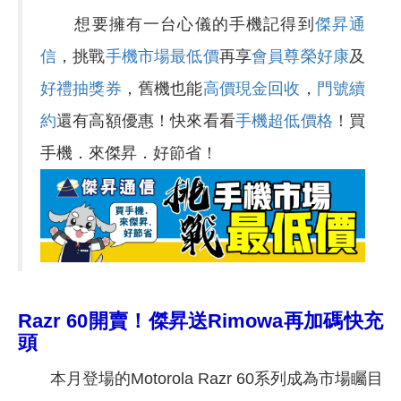
想要擁有一台心儀的手機記得到
傑昇通
信
，挑戰
手機市場最低價
再享
會員尊榮好康
及
好禮抽獎券
，舊機也能
高價現金回收
，
門號續
約
還有高額優惠！快來看看
手機超低價格
！買
手機．來傑昇．好節省！
Razr 60開賣！傑昇送Rimowa再加碼快充
頭
本月登場的Motorola Razr 60系列成為市場矚目