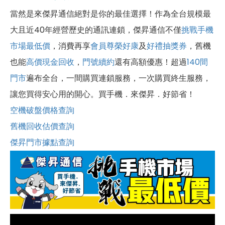
當然是來傑昇通信絕對是你的最佳選擇！作為全台規模最
大且近40年經營歷史的通訊連鎖，傑昇通信不僅
挑戰手機
市場最低價
，消費再享
會員尊榮好康
及
好禮抽獎券
，舊機
也能
高價現金回收
，
門號續約
還有高額優惠！超過
140間
門市
遍布全台，一間購買連鎖服務，一次購買終生服務，
讓您買得安心用的開心。買手機．來傑昇．好節省！
空機破盤價格查詢
舊機回收估價查詢
傑昇門市據點查詢