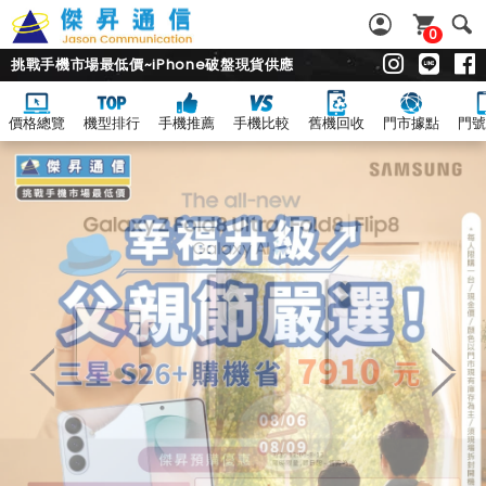
0
挑戰手機市場最低價~iPhone破盤現貨供應
價格總覽
機型排行
手機推薦
手機比較
舊機回收
門市據點
門號